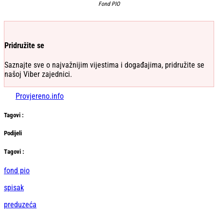
Fond PIO
Pridružite se
Saznajte sve o najvažnijim vijestima i događajima, pridružite se
našoj Viber zajednici.
Provjereno.info
Tag
ovi
:
Podijeli
Тag
ovi
:
fond pio
spisak
preduzeća