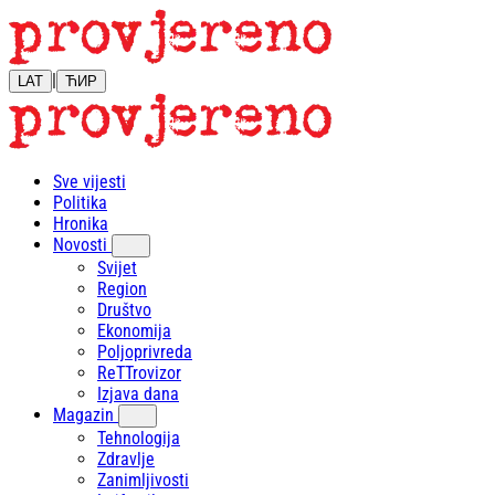
|
LAT
ЋИР
Sve vijesti
Politika
Hronika
Novosti
Svijet
Region
Društvo
Ekonomija
Poljoprivreda
ReTTrovizor
Izjava dana
Magazin
Tehnologija
Zdravlje
Zanimljivosti