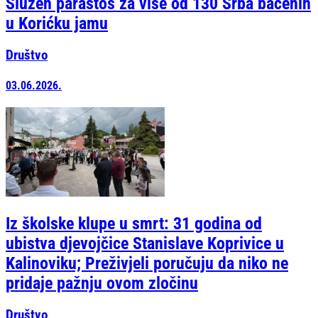
Služen parastos za više od 130 Srba bačenih
u Korićku jamu
Društvo
03.06.2026.
Iz školske klupe u smrt: 31 godina od
ubistva djevojčice Stanislave Koprivice u
Kalinoviku; Preživjeli poručuju da niko ne
pridaje pažnju ovom zločinu
Društvo