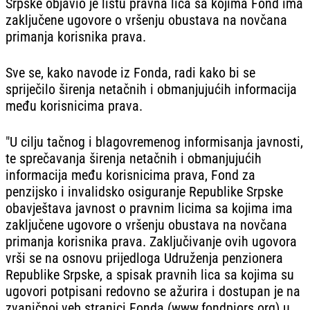
Srpske objavio je listu pravna lica sa kojima Fond ima
zaključene ugovore o vršenju obustava na novčana
primanja korisnika prava.
Sve se, kako navode iz Fonda, radi kako bi se
spriječilo širenja netačnih i obmanjujućih informacija
među korisnicima prava.
"U cilju tačnog i blagovremenog informisanja javnosti,
te sprečavanja širenja netačnih i obmanjujućih
informacija među korisnicima prava, Fond za
penzijsko i invalidsko osiguranje Republike Srpske
obavještava javnost o pravnim licima sa kojima ima
zaključene ugovore o vršenju obustava na novčana
primanja korisnika prava. Zaključivanje ovih ugovora
vrši se na osnovu prijedloga Udruženja penzionera
Republike Srpske, a spisak pravnih lica sa kojima su
ugovori potpisani redovno se ažurira i dostupan je na
zvaničnoj veb stranici Fonda (www.fondpiors.org) u