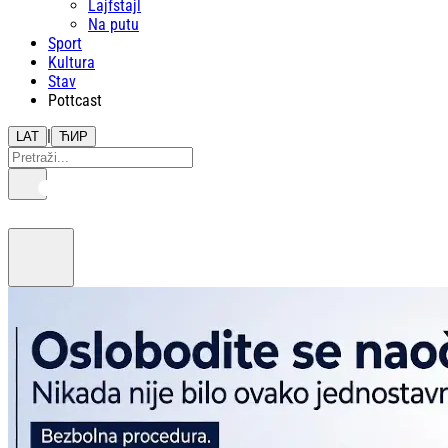
Lajfstajl
Na putu
Sport
Kultura
Stav
Pottcast
|
LAT
ЋИР