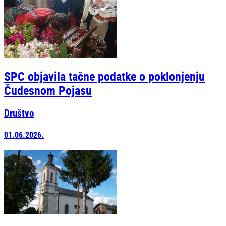
SPC objavila tačne podatke o poklonjenju
Čudesnom Pojasu
Društvo
01.06.2026.