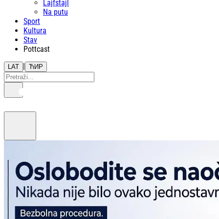
Lajfstajl
Na putu
Sport
Kultura
Stav
Pottcast
|
LAT
ЋИР