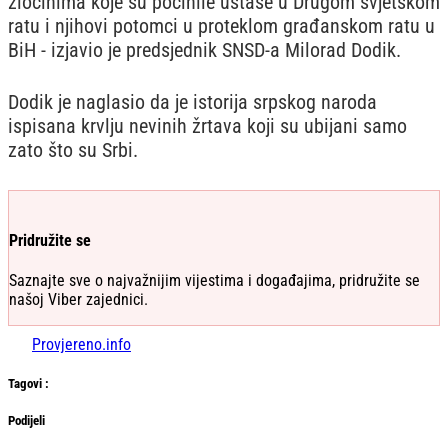
zločinima koje su počinile ustaše u Drugom svjetskom
ratu i njihovi potomci u proteklom građanskom ratu u
BiH - izjavio je predsjednik SNSD-a Milorad Dodik.
Dodik je naglasio da je istorija srpskog naroda
ispisana krvlju nevinih žrtava koji su ubijani samo
zato što su Srbi.
Pridružite se
Saznajte sve o najvažnijim vijestima i događajima, pridružite se
našoj Viber zajednici.
Provjereno.info
Tag
ovi
:
Podijeli