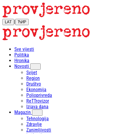
|
LAT
ЋИР
Sve vijesti
Politika
Hronika
Novosti
Svijet
Region
Društvo
Ekonomija
Poljoprivreda
ReTTrovizor
Izjava dana
Magazin
Tehnologija
Zdravlje
Zanimljivosti