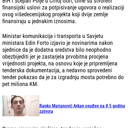
BiH i Šćepan Polje u Crnoj Gori, čime su stvoreni
finansijski uslovi za potpisivanje ugovora o realizaciji
ovog višedecenijskog projekta koji dvije zemlje
finansiraju u jednakim iznosima.
Ministar komunikacija i transporta u Savjetu
ministara Edin Forto izjavio je novinarima nakon
sjednice da je dodatna sredstva bilo neophodno
obezbijediti jer je zastarjela prvobitna procjena
vrijednosti projekta, na osnovu koje je pripremljena
tenderska dokumentacija, a nedavno sprovedeni
tender pokazao da je za izgradnju mosta potrebno do
pet miliona KM.
Ranko Marjanović Arkan osuđen na 8,5 godina
zatvora