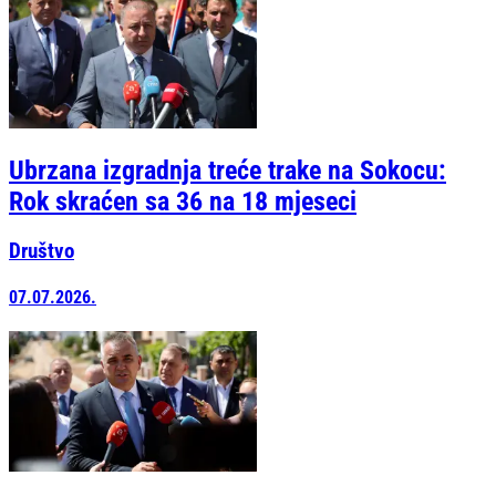
Ubrzana izgradnja treće trake na Sokocu:
Rok skraćen sa 36 na 18 mjeseci
Društvo
07.07.2026.