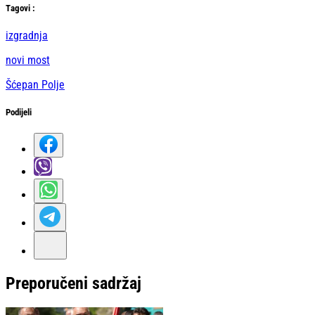
Тag
ovi
:
izgradnja
novi most
Šćepan Polje
Podijeli
Preporučeni sadržaj