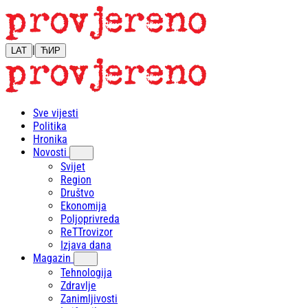
|
LAT
ЋИР
Sve vijesti
Politika
Hronika
Novosti
Svijet
Region
Društvo
Ekonomija
Poljoprivreda
ReTTrovizor
Izjava dana
Magazin
Tehnologija
Zdravlje
Zanimljivosti