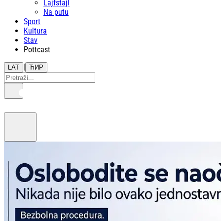
Lajfstajl
Na putu
Sport
Kultura
Stav
Pottcast
|
LAT
ЋИР