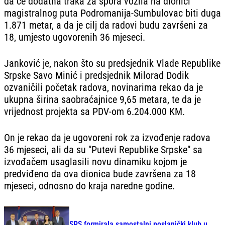
da će dodatna traka za spora vozila na dionici
magistralnog puta Podromanija-Sumbulovac biti duga
1.871 metar, a da je cilj da radovi budu završeni za
18, umjesto ugovorenih 36 mjeseci.
Janković je, nakon što su predsjednik Vlade Republike
Srpske Savo Minić i predsjednik Milorad Dodik
ozvaničili početak radova, novinarima rekao da je
ukupna širina saobraćajnice 9,65 metara, te da je
vrijednost projekta sa PDV-om 6.204.000 KM.
On je rekao da je ugovoreni rok za izvođenje radova
36 mjeseci, ali da su "Putevi Republike Srpske" sa
izvođačem usaglasili novu dinamiku kojom je
predviđeno da ova dionica bude završena za 18
mjeseci, odnosno do kraja naredne godine.
SPS formirala samostalni poslanički klub u