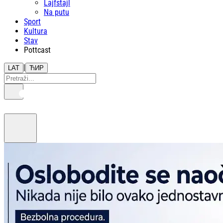
Lajfstajl
Na putu
Sport
Kultura
Stav
Pottcast
|
LAT
ЋИР