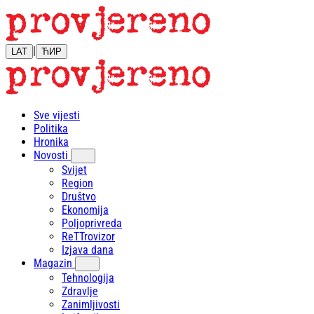
|
LAT
ЋИР
Sve vijesti
Politika
Hronika
Novosti
Svijet
Region
Društvo
Ekonomija
Poljoprivreda
ReTTrovizor
Izjava dana
Magazin
Tehnologija
Zdravlje
Zanimljivosti