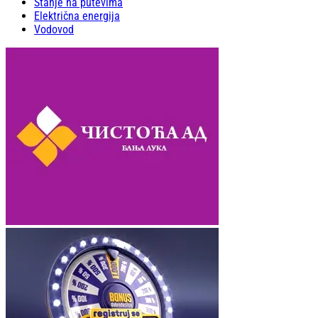
Stanje na putevima
Električna energija
Vodovod