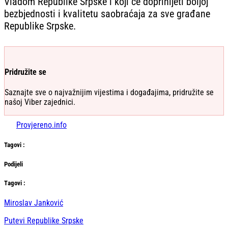
Vladom Republike Srpske i koji će doprinijeti boljoj
bezbjednosti i kvalitetu saobraćaja za sve građane
Republike Srpske.
Pridružite se
Saznajte sve o najvažnijim vijestima i događajima, pridružite se
našoj Viber zajednici.
Provjereno.info
Tag
ovi
:
Podijeli
Тag
ovi
:
Miroslav Janković
Putevi Republike Srpske