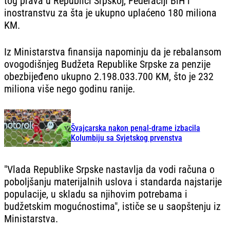
tog prava u Republici Srpskoj, Federaciji BiH i
inostranstvu za šta je ukupno uplaćeno 180 miliona
KM.
Iz Ministarstva finansija napominju da je rebalansom
ovogodišnjeg Budžeta Republike Srpske za penzije
obezbijeđeno ukupno 2.198.033.700 KM, što je 232
miliona više nego godinu ranije.
Švajcarska nakon penal-drame izbacila
Kolumbiju sa Svjetskog prvenstva
"Vlada Republike Srpske nastavlja da vodi računa o
poboljšanju materijalnih uslova i standarda najstarije
populacije, u skladu sa njihovim potrebama i
budžetskim mogućnostima", ističe se u saopštenju iz
Ministarstva.