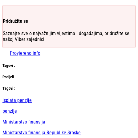
Pridružite se
Saznajte sve o najvažnijim vijestima i događajima, pridružite se
našoj Viber zajednici.
Provjereno.info
Tag
ovi
:
Podijeli
Тag
ovi
:
isplata penzije
penzije
Ministarstvo finansija
Ministarstvo finansija Republike Srpske