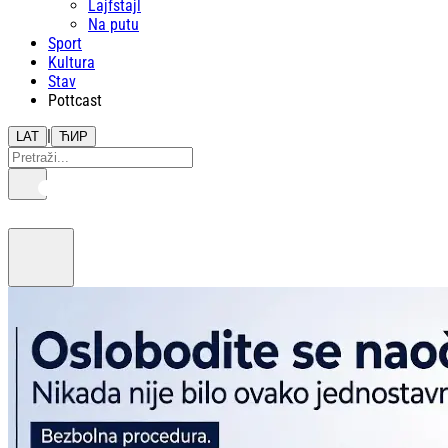
Lajfstajl
Na putu
Sport
Kultura
Stav
Pottcast
|
LAT
ЋИР