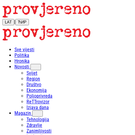
|
LAT
ЋИР
Sve vijesti
Politika
Hronika
Novosti
Svijet
Region
Društvo
Ekonomija
Poljoprivreda
ReTTrovizor
Izjava dana
Magazin
Tehnologija
Zdravlje
Zanimljivosti