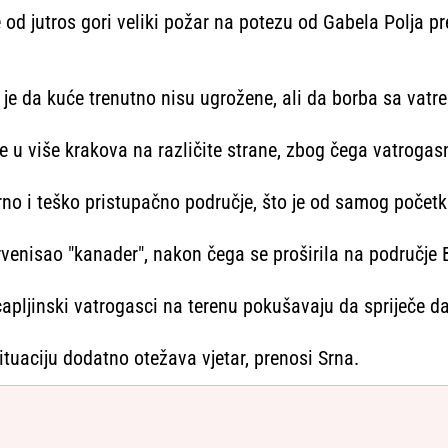
od jutros gori veliki požar na potezu od Gabela Polja pr
e da kuće trenutno nisu ugrožene, ali da borba sa vatre
se u više krakova na različite strane, zbog čega vatrogasn
rno i teško pristupačno područje, što je od samog počet
ntervenisao "kanader", nakon čega se proširila na područje 
 čapljinski vatrogasci na terenu pokušavaju da spriječe d
 situaciju dodatno otežava vjetar, prenosi Srna.