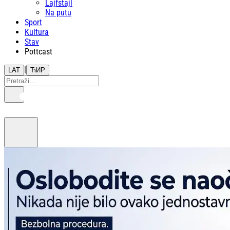
Lajfstajl
Na putu
Sport
Kultura
Stav
Pottcast
|
LAT
ЋИР