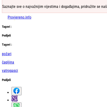
Saznajte sve o najvažnijim vijestima i događajima, pridružite se naš
Provjereno.info
Tag
ovi
:
Podijeli
Тag
ovi
:
požari
čapljina
vatrogasci
Podijeli