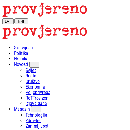
|
LAT
ЋИР
Sve vijesti
Politika
Hronika
Novosti
Svijet
Region
Društvo
Ekonomija
Poljoprivreda
ReTTrovizor
Izjava dana
Magazin
Tehnologija
Zdravlje
Zanimljivosti