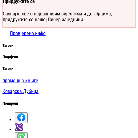
Придружите се
Сазнајте све о најважнијим вијестима и догађајима,
придружите се нашој Вибер заједници.
Провјерено.инфо
Таг
ови
:
Подијели
Таг
ови
:
промоција књиге
Козарска Дубица
Подијели