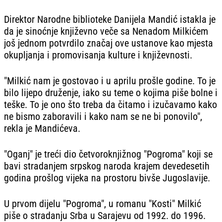
Direktor Narodne biblioteke Danijela Mandić istakla je
da je sinoćnje književno veče sa Nenadom Milkićem
još jednom potvrdilo značaj ove ustanove kao mjesta
okupljanja i promovisanja kulture i književnosti.
"Milkić nam je gostovao i u aprilu prošle godine. To je
bilo lijepo druženje, iako su teme o kojima piše bolne i
teške. To je ono što treba da čitamo i izučavamo kako
ne bismo zaboravili i kako nam se ne bi ponovilo",
rekla je Mandićeva.
"Oganj" je treći dio četvoroknjižnog "Pogroma" koji se
bavi stradanjem srpskog naroda krajem devedesetih
godina prošlog vijeka na prostoru bivše Jugoslavije.
U prvom dijelu "Pogroma", u romanu "Kosti" Milkić
piše o stradanju Srba u Sarajevu od 1992. do 1996.