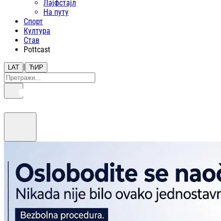
Лајфстajл
На путу
Спорт
Култура
Став
Pottcast
|
LAT
ЋИР