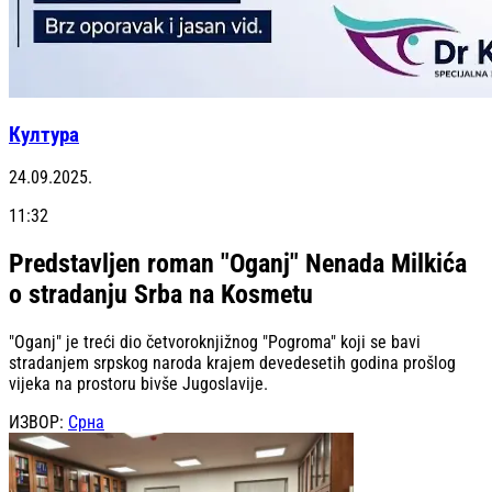
Култура
24.09.2025.
11:32
Predstavljen roman "Oganj" Nenada Milkića
o stradanju Srba na Kosmetu
"Oganj" je treći dio četvoroknjižnog "Pogroma" koji se bavi
stradanjem srpskog naroda krajem devedesetih godina prošlog
vijeka na prostoru bivše Jugoslavije.
ИЗВОР:
Срна