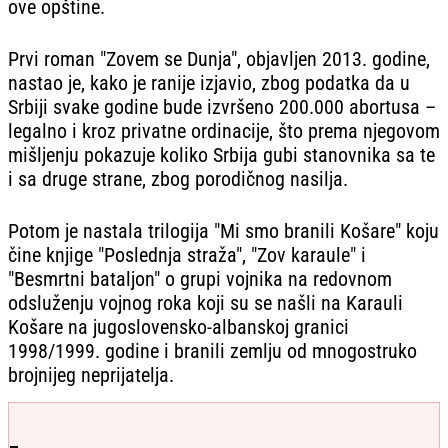
ove opštine.
Prvi roman "Zovem se Dunja", objavljen 2013. godine,
nastao je, kako je ranije izjavio, zbog podatka da u
Srbiji svake godine bude izvršeno 200.000 abortusa –
legalno i kroz privatne ordinacije, što prema njegovom
mišljenju pokazuje koliko Srbija gubi stanovnika sa te
i sa druge strane, zbog porodičnog nasilja.
Potom je nastala trilogija "Mi smo branili Košare" koju
čine knjige "Poslednja straža", "Zov karaule" i
"Besmrtni bataljon" o grupi vojnika na redovnom
odsluženju vojnog roka koji su se našli na Karauli
Košare na jugoslovensko-albanskoj granici
1998/1999. godine i branili zemlju od mnogostruko
brojnijeg neprijatelja.