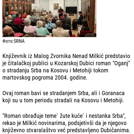
Фото:
SRNA
Književnik iz Malog Zvornika Nenad Milkić predstavio
je čitalačkoj publici u Kozarskoj Dubici roman "Oganj"
o stradanju Srba na Kosovu i Metohiji tokom
martovskog pogroma 2004. godine.
Ovaj roman bavi se stradanjem Srba, ali i Goranaca
koji su u tom periodu stradali na Kosovu i Metohiji.
"Roman obrađuje teme` žute kuće` i nestanka Srba",
rekao je Milkić novinarima, podsjetivši da je njegovo
književno stvaralaštvo već predstavljeno Dubičanima.