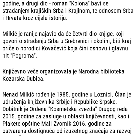
godine, a drugi dio - roman "Kolona" bavi se
stradanjem krajiških Srba i Krajinom, te odnosom Srba
i Hrvata kroz cijelu istoriju.
Milkić je ranije najavio da će četvrti dio knjige, koji
govori o stradanju Srba u Srebrenici i okolini, biti kraj
priče o porodici Kovačević koja čini osnovu i glavnu
nit "Pogroma".
Književno veče organizovala je Narodna biblioteka
Kozarska Dubica.
Nenad Milkić rođen je 1985. godine u Loznici. Član je
udruženja književnika Srbije i Republike Srpske.
Dobitnik je Ordena "Kosmetska zvezda" Drugog reda
2015. godine za zasluge u oblasti književnosti, kao i
Plakete opštine Mali Zvornik 2016. godine za
ostvarena dostignuća od izuzetnog značaja za razvoj