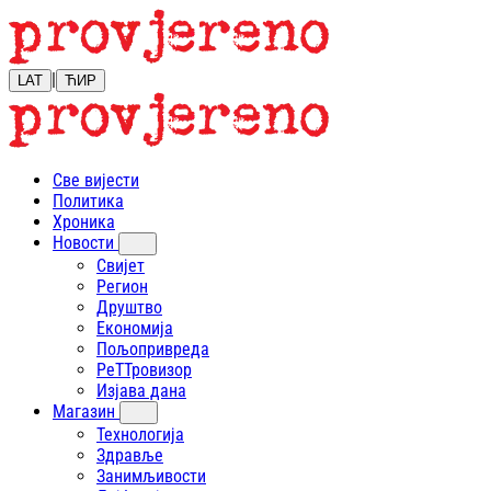
|
LAT
ЋИР
Све вијести
Политика
Хроника
Новости
Свијет
Регион
Друштво
Економија
Пољопривреда
РеТТровизор
Изјава дана
Магазин
Технологија
Здравље
Занимљивости