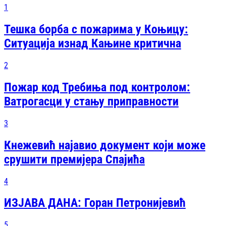
1
Тешка борба с пожарима у Коњицу:
Ситуација изнад Кањине критична
2
Пожар код Требиња под контролом:
Ватрогасци у стању приправности
3
Кнежевић најавио документ који може
срушити премијера Спајића
4
ИЗЈАВА ДАНА: Горан Петронијевић
5