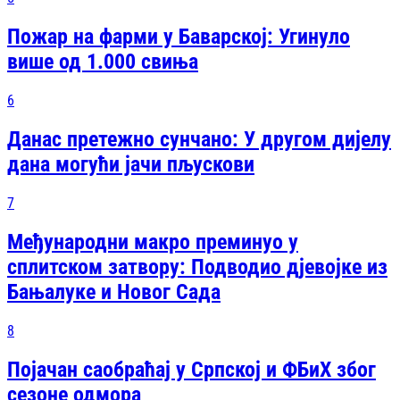
Пожар на фарми у Баварској: Угинуло
више од 1.000 свиња
6
Данас претежно сунчано: У другом дијелу
дана могући јачи пљускови
7
Међународни макро преминуо у
сплитском затвору: Подводио дјевојке из
Бањалуке и Новог Сада
8
Појачан саобраћај у Српској и ФБиХ због
сезоне одмора