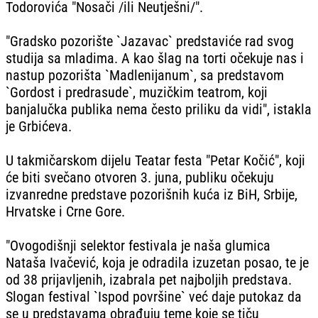
Todorovića "Nosači /ili Neutješni/".
"Gradsko pozorište `Jazavac` predstaviće rad svog
studija sa mladima. A kao šlag na torti očekuje nas i
nastup pozorišta `Madlenijanum`, sa predstavom
`Gordost i predrasude`, muzičkim teatrom, koji
banjalučka publika nema često priliku da vidi", istakla
je Grbićeva.
U takmičarskom dijelu Teatar festa "Petar Kočić", koji
će biti svečano otvoren 3. juna, publiku očekuju
izvanredne predstave pozorišnih kuća iz BiH, Srbije,
Hrvatske i Crne Gore.
"Ovogodišnji selektor festivala je naša glumica
Nataša Ivačević, koja je odradila izuzetan posao, te je
od 38 prijavljenih, izabrala pet najboljih predstava.
Slogan festival `Ispod površine` već daje putokaz da
se u predstavama obrađuju teme koje se tiču