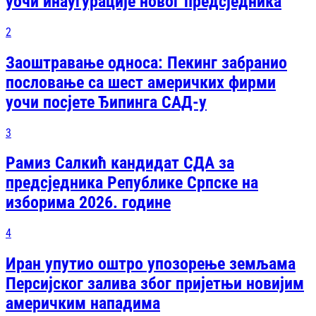
уочи инаугурације новог предсједника
2
Заоштравање односа: Пекинг забранио
пословање са шест америчких фирми
уочи посјете Ђипинга САД-у
3
Рамиз Салкић кандидат СДА за
предсједника Републике Српске на
изборима 2026. године
4
Иран упутио оштро упозорење земљама
Персијског залива због пријетњи новијим
америчким нападима