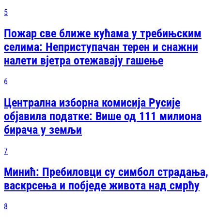
5
Пожар све ближе кућама у требињским
селима: Неприступачан терен и снажни
налети вјетра отежавају гашење
6
Централна изборна комисија Русије
објавила податке: Више од 111 милиона
бирача у земљи
7
Минић: Пребиловци су симбол страдања,
васкрсења и побједе живота над смрћу
8