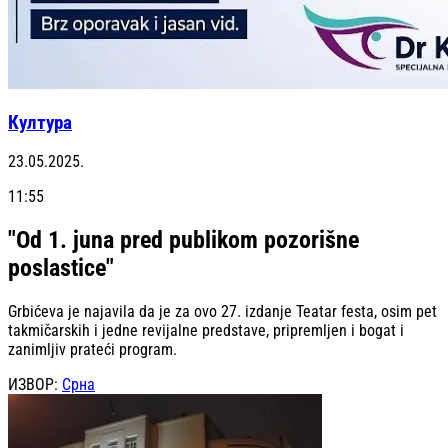
Култура
23.05.2025.
11:55
"Od 1. juna pred publikom pozorišne
poslastice"
Grbićeva je najavila da je za ovo 27. izdanje Teatar festa, osim pet
takmičarskih i jedne revijalne predstave, pripremljen i bogat i
zanimljiv prateći program.
ИЗВОР:
Срна