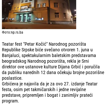
Фото:
np.rs.ba
Teatar fest "Petar Kočić" Narodnog pozorišta
Republike Srpske biće svečano otvoren 1. juna u
Banjaluci, spektakularnim baletskim predstavama
beogradskog Narodnog pozorišta, rekla je Srni
direktor ove ustanove kulture Dijana Grbić i poručila
da publiku narednih 12 dana očekuju brojne pozorišne
poslastice.
Grbićeva je najavila da je za ovo 27. izdanje Teatar
festa, osim pet takmičarskih i jedne revijalne
predstave, pripremljen i bogat i zanimljiv prateći
program.