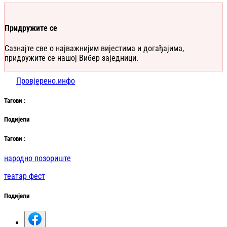
Придружите се
Сазнајте све о најважнијим вијестима и догађајима,
придружите се нашој Вибер заједници.
Провјерено.инфо
Таг
ови
:
Подијели
Таг
ови
:
народно позориште
театар фест
Подијели