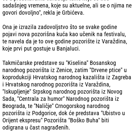
sadašnjeg vremena, koje su aktuelne, ali se o njima ne
govori dovoljno", rekla je Grbićeva.
Ona je izrazila zadovoljstvo što se svake godine
pojavi nova pozorišna kuća kao učenik na festivalu,
te navela da je to ove godine pozorište iz Varaždina,
koje prvi put gostuje u Banjaluci.
Takmičarske predstave su "Kiselina" Bosanskog
narodnog pozorišta iz Zenice, zatim "Drvene ptice" u
koprodukciji Hrvatskog narodnog kazališta iz Zagreba
i Hrvatskog narodnog pozorišta iz Varaždina,
"Iskupljenje" Srpskog narodnog pozorišta iz Novog
Sada, "Centrala za humor" Narodnog pozorišta iz
Beograda, te "Naličje" Crnogorskog narodnog
pozorišta iz Podgorice, dok će predstava "Ubistvo u
Orijent ekspresu" Pozorišta "Boško Buha" biti
odigrana u čast nagrađenih.