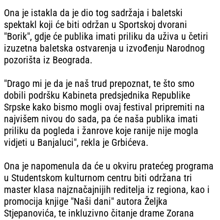
Ona je istakla da je dio tog sadržaja i baletski
spektakl koji će biti održan u Sportskoj dvorani
"Borik", gdje će publika imati priliku da uživa u četiri
izuzetna baletska ostvarenja u izvođenju Narodnog
pozorišta iz Beograda.
"Drago mi je da je naš trud prepoznat, te što smo
dobili podršku Kabineta predsjednika Republike
Srpske kako bismo mogli ovaj festival pripremiti na
najvišem nivou do sada, pa će naša publika imati
priliku da pogleda i žanrove koje ranije nije mogla
vidjeti u Banjaluci", rekla je Grbićeva.
Ona je napomenula da će u okviru pratećeg programa
u Studentskom kulturnom centru biti održana tri
master klasa najznačajnijih reditelja iz regiona, kao i
promocija knjige "Naši dani" autora Željka
Stjepanovića, te inkluzivno čitanje drame Zorana