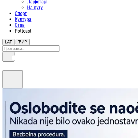
Лајфстajл
На путу
Спорт
Култура
Став
Pottcast
|
LAT
ЋИР