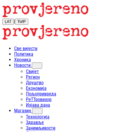
|
LAT
ЋИР
Све вијести
Политика
Хроника
Новости
Свијет
Регион
Друштво
Економија
Пољопривреда
РеТТровизор
Изјава дана
Магазин
Технологија
Здравље
Занимљивости