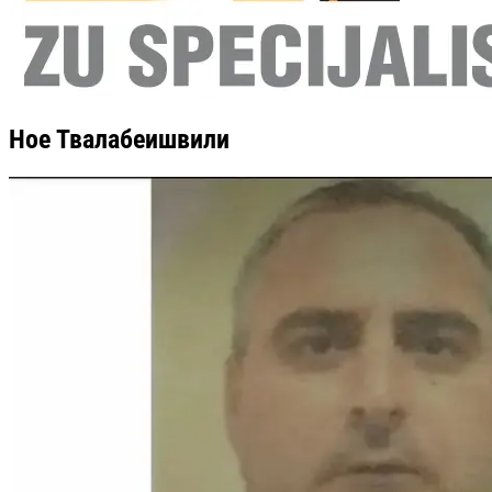
Ное Твалабеишвили