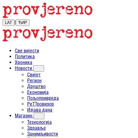
|
LAT
ЋИР
Све вијести
Политика
Хроника
Новости
Свијет
Регион
Друштво
Економија
Пољопривреда
РеТТровизор
Изјава дана
Магазин
Технологија
Здравље
Занимљивости