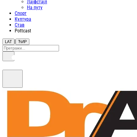
Лајфстajл
На путу
Спорт
Култура
Став
Pottcast
|
LAT
ЋИР