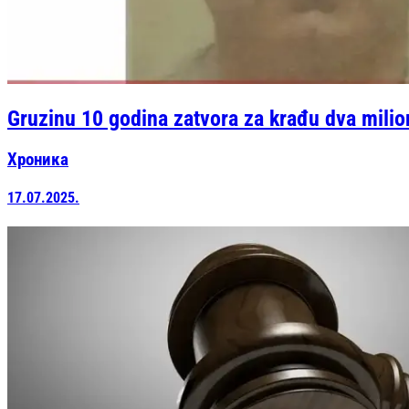
Gruzinu 10 godina zatvora za krađu dva mili
Хроника
17.07.2025.