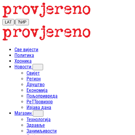
|
LAT
ЋИР
Све вијести
Политика
Хроника
Новости
Свијет
Регион
Друштво
Економија
Пољопривреда
РеТТровизор
Изјава дана
Магазин
Технологија
Здравље
Занимљивости