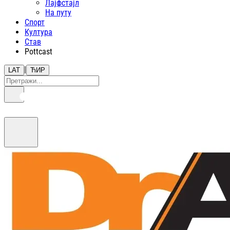
Лајфстajл
На путу
Спорт
Култура
Став
Pottcast
|
LAT
ЋИР