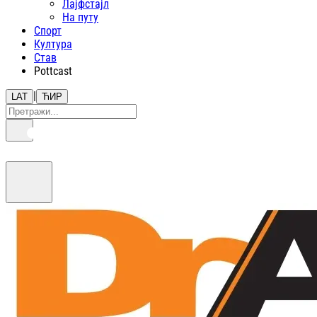
Лајфстajл
На путу
Спорт
Култура
Став
Pottcast
|
LAT
ЋИР