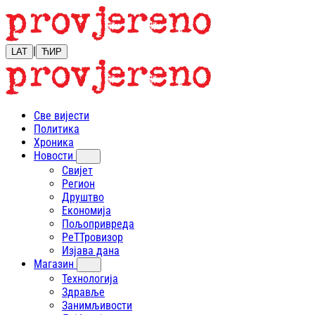
|
LAT
ЋИР
Све вијести
Политика
Хроника
Новости
Свијет
Регион
Друштво
Економија
Пољопривреда
РеТТровизор
Изјава дана
Магазин
Технологија
Здравље
Занимљивости