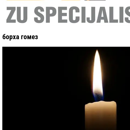
борха гомез