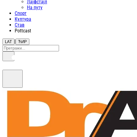
Лајфстajл
На путу
Спорт
Култура
Став
Pottcast
|
LAT
ЋИР