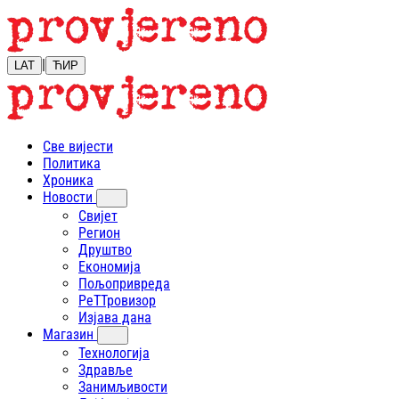
|
LAT
ЋИР
Све вијести
Политика
Хроника
Новости
Свијет
Регион
Друштво
Економија
Пољопривреда
РеТТровизор
Изјава дана
Магазин
Технологија
Здравље
Занимљивости