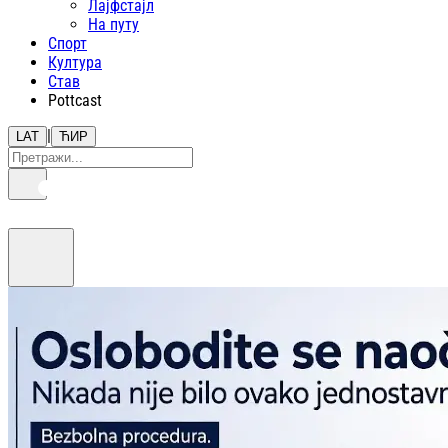
Лајфстajл
На путу
Спорт
Култура
Став
Pottcast
|
LAT
ЋИР