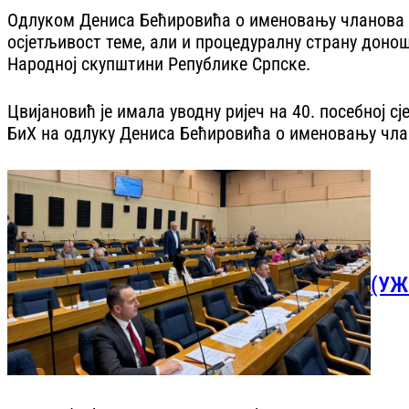
Одлуком Дениса Бећировића о именовању чланова К
осјетљивост теме, али и процедуралну страну доно
Народној скупштини Републике Српске.
Цвијановић је имала уводну ријеч на 40. посебној 
БиХ на одлуку Дениса Бећировића о именовању чла
(УЖ