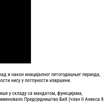
рад и након иницијалног петогодишњег периода,
ости нису у потпуности извршени.
нише у складу са мандатом, функцијама,
именовало Предсједништво БиХ (члан II Анекса 8