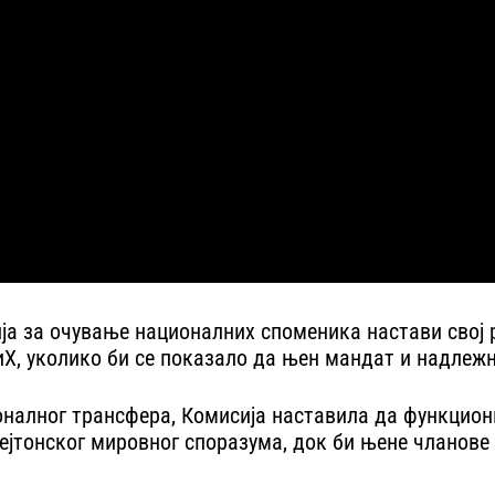
ија за очување националних споменика настави свој 
иХ, уколико би се показало да њен мандат и надлежн
ционалног трансфера, Комисија наставила да функцио
јтонског мировног споразума, док би њене чланове 