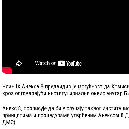
Члан IX Анекса 8 предвидио је могућност да Комис
кроз одговарајући институционални оквир унутар Б
Анекс 8, прописује да би у случају таквог институ
принципима и процедурама утврђеним Анексом 8 Де
ДМС).