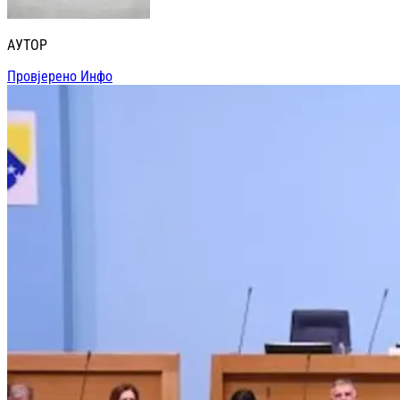
АУТОР
Провјерено Инфо