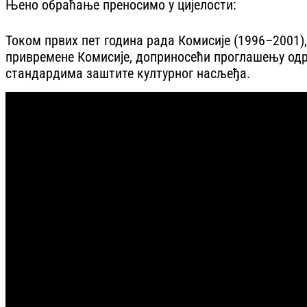
Њено обраћање преносимо у цијелости:
Током првих пет година рада Комисије (1996–2001),
привремене Комисије, доприносећи проглашењу одр
стандардима заштите културног насљеђа.