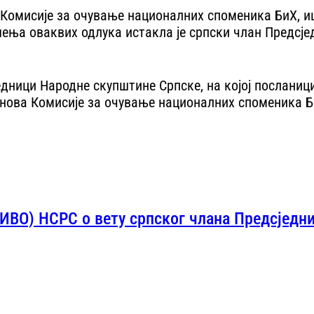
омисије за очување националних споменика БиХ, иш
шења оваквих одлука истакла је српски члан Предсје
сједници Народне скупштине Српске, на којој послани
нова Комисије за очување националних споменика Б
ИВО) НСРС о вету српског члана Предсједн