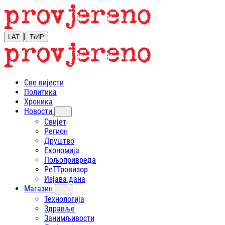
|
LAT
ЋИР
Све вијести
Политика
Хроника
Новости
Свијет
Регион
Друштво
Економија
Пољопривреда
РеТТровизор
Изјава дана
Магазин
Технологија
Здравље
Занимљивости