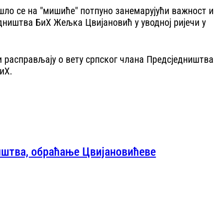
ло се на "мишиће" потпуно занемарујући важност и
дништва БиХ Жељка Цвијановић у уводној ријечи у
ци расправљају о вету српског члана Предсједништва
иХ.
иштва, обраћање Цвијановићеве