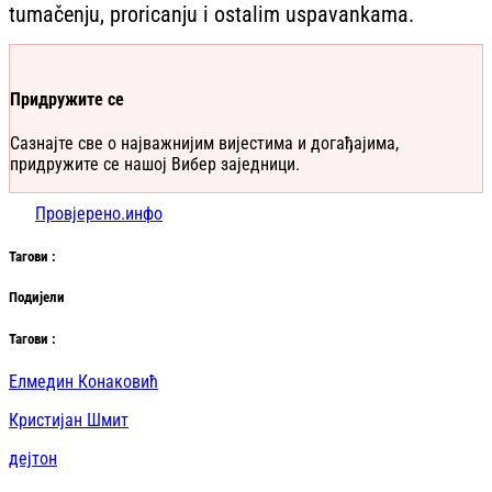
tumačenju, proricanju i ostalim uspavankama.
Придружите се
Сазнајте све о најважнијим вијестима и догађајима,
придружите се нашој Вибер заједници.
Провјерено.инфо
Таг
ови
:
Подијели
Таг
ови
:
Елмедин Конаковић
Кристијан Шмит
дејтон