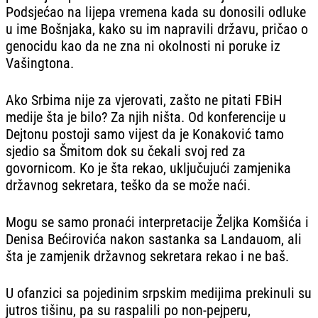
Podsjećao na lijepa vremena kada su donosili odluke
u ime Bošnjaka, kako su im napravili državu, pričao o
genocidu kao da ne zna ni okolnosti ni poruke iz
Vašingtona.
Ako Srbima nije za vjerovati, zašto ne pitati FBiH
medije šta je bilo? Za njih ništa. Od konferencije u
Dejtonu postoji samo vijest da je Konaković tamo
sjedio sa Šmitom dok su čekali svoj red za
govornicom. Ko je šta rekao, uključujući zamjenika
državnog sekretara, teško da se može naći.
Mogu se samo pronaći interpretacije Željka Komšića i
Denisa Bećirovića nakon sastanka sa Landauom, ali
šta je zamjenik državnog sekretara rekao i ne baš.
U ofanzici sa pojedinim srpskim medijima prekinuli su
jutros tišinu, pa su raspalili po non-pejperu,