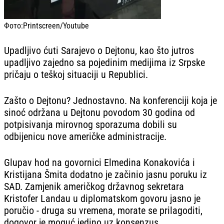
Фото:
Printscreen/Youtube
Upadljivo ćuti Sarajevo o Dejtonu, kao što jutros
upadljivo zajedno sa pojedinim medijima iz Srpske
pričaju o teškoj situaciji u Republici.
Zašto o Dejtonu? Jednostavno. Na konferenciji koja je
sinoć održana u Dejtonu povodom 30 godina od
potpisivanja mirovnog sporazuma dobili su
odbijenicu nove američke administracije.
Glupav hod na govornici Elmedina Konakovića i
Kristijana Šmita dodatno je začinio jasnu poruku iz
SAD. Zamjenik američkog državnog sekretara
Kristofer Landau u diplomatskom govoru jasno je
poručio - druga su vremena, morate se prilagoditi,
dogovor je moguć jedino uz konsenzus.