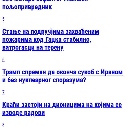
пољопривредник
5
Стање на подручјима захваћеним
пожарима код Гацка стабилно,
ватрогасци на терену
6
Трамп спреман да оконча сукоб с Ираном
и без нуклеарног споразума?
7
Краћи застоји на дионицима на којима се
изводе радови
8