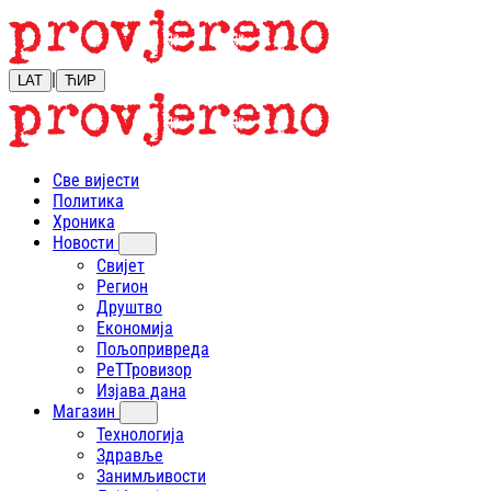
|
LAT
ЋИР
Све вијести
Политика
Хроника
Новости
Свијет
Регион
Друштво
Економија
Пољопривреда
РеТТровизор
Изјава дана
Магазин
Технологија
Здравље
Занимљивости