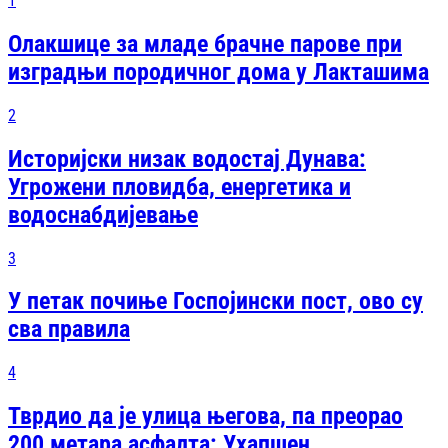
1
Олакшице за младе брачне парове при
изградњи породичног дома у Лакташима
2
Историјски низак водостај Дунава:
Угрожени пловидба, енергетика и
водоснабдијевање
3
У петак почиње Госпојински пост, ово су
сва правила
4
Тврдио да је улица његова, па преорао
200 метара асфалта: Ухапшен