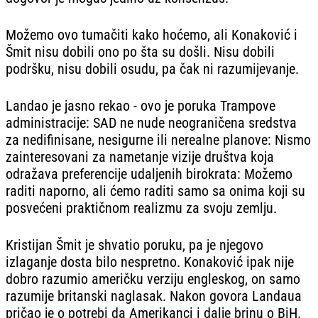
Možemo ovo tumačiti kako hoćemo, ali Konaković i
Šmit nisu dobili ono po šta su došli. Nisu dobili
podršku, nisu dobili osudu, pa čak ni razumijevanje.
Landao je jasno rekao - ovo je poruka Trampove
administracije: SAD ne nude neograničena sredstva
za nedifinisane, nesigurne ili nerealne planove: Nismo
zainteresovani za nametanje vizije društva koja
odražava preferencije udaljenih birokrata: Možemo
raditi naporno, ali ćemo raditi samo sa onima koji su
posvećeni praktičnom realizmu za svoju zemlju.
Kristijan Šmit je shvatio poruku, pa je njegovo
izlaganje dosta bilo nespretno. Konaković ipak nije
dobro razumio američku verziju engleskog, on samo
razumije britanski naglasak. Nakon govora Landaua
pričao je o potrebi da Amerikanci i dalje brinu o BiH.