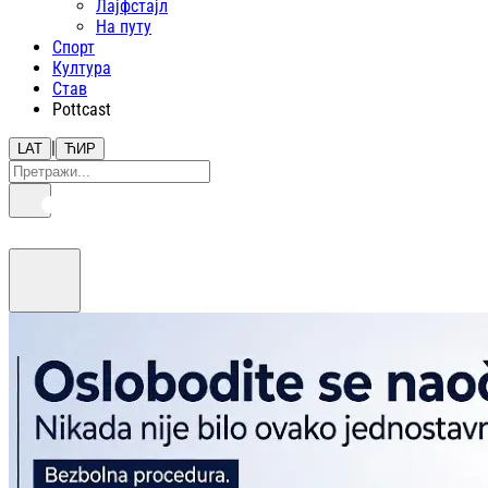
Лајфстajл
На путу
Спорт
Култура
Став
Pottcast
|
LAT
ЋИР