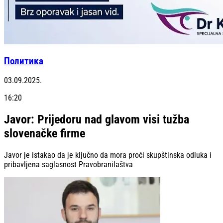
Политика
03.09.2025.
16:20
Javor: Prijedoru nad glavom visi tužba
slovenačke firme
Javor je istakao da je ključno da mora proći skupštinska odluka i
pribavljena saglasnost Pravobranilaštva