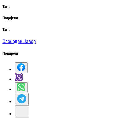
Таг
:
Подијели
Таг
:
Слободан Јавор
Подијели