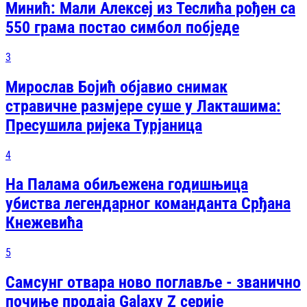
Минић: Мали Алексеј из Теслића рођен са
550 грама постао симбол побједе
3
Мирослав Бојић објавио снимак
стравичне размјере суше у Лакташима:
Пресушила ријека Турјаница
4
На Палама обиљежена годишњица
убиства легендарног команданта Срђана
Кнежевића
5
Самсунг отвара ново поглавље - званично
почиње продаја Galaxy Z серије