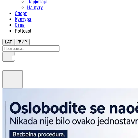
Лајфстajл
На путу
Спорт
Култура
Став
Pottcast
|
LAT
ЋИР