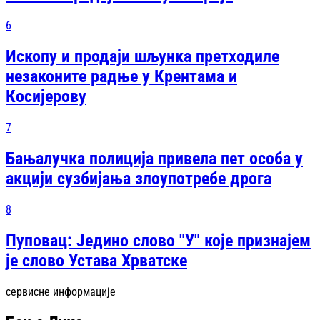
6
Ископу и продаји шљунка претходиле
незаконите радње у Крентама и
Косијерову
7
Бањалучка полиција привела пет особа у
акцији сузбијања злоупотребе дрога
8
Пуповац: Једино слово "У" које признајем
је слово Устава Хрватске
сервисне информације