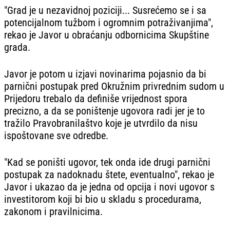
"Grad je u nezavidnoj poziciji... Susrećemo se i sa
potencijalnom tužbom i ogromnim potraživanjima",
rekao je Javor u obraćanju odbornicima Skupštine
grada.
Javor je potom u izjavi novinarima pojasnio da bi
parnični postupak pred Okružnim privrednim sudom u
Prijedoru trebalo da definiše vrijednost spora
precizno, a da se poništenje ugovora radi jer je to
tražilo Pravobranilaštvo koje je utvrdilo da nisu
ispoštovane sve odredbe.
"Kad se poništi ugovor, tek onda ide drugi parnični
postupak za nadoknadu štete, eventualno", rekao je
Javor i ukazao da je jedna od opcija i novi ugovor s
investitorom koji bi bio u skladu s procedurama,
zakonom i pravilnicima.