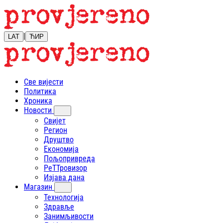
|
LAT
ЋИР
Све вијести
Политика
Хроника
Новости
Свијет
Регион
Друштво
Економија
Пољопривреда
РеТТровизор
Изјава дана
Магазин
Технологија
Здравље
Занимљивости