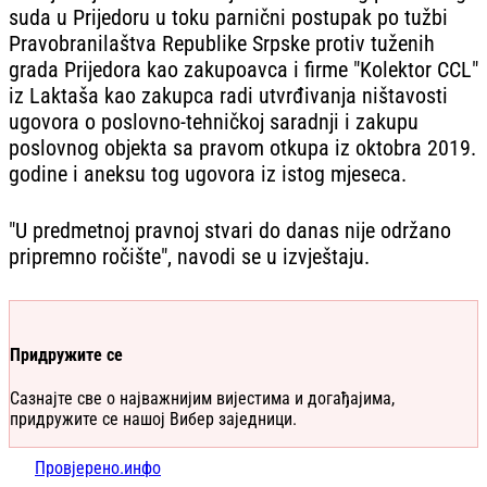
suda u Prijedoru u toku parnični postupak po tužbi
Pravobranilaštva Republike Srpske protiv tuženih
grada Prijedora kao zakupoavca i firme "Kolektor CCL"
iz Laktaša kao zakupca radi utvrđivanja ništavosti
ugovora o poslovno-tehničkoj saradnji i zakupu
poslovnog objekta sa pravom otkupa iz oktobra 2019.
godine i aneksu tog ugovora iz istog mjeseca.
"U predmetnoj pravnoj stvari do danas nije održano
pripremno ročište", navodi se u izvještaju.
Придружите се
Сазнајте све о најважнијим вијестима и догађајима,
придружите се нашој Вибер заједници.
Провјерено.инфо