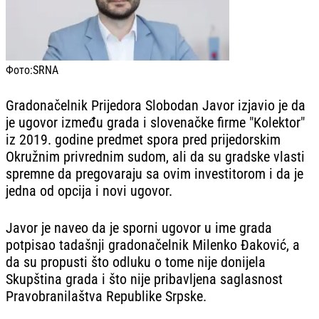
Фото:
SRNA
Gradonačelnik Prijedora Slobodan Javor izjavio je da
je ugovor između grada i slovenačke firme "Kolektor"
iz 2019. godine predmet spora pred prijedorskim
Okružnim privrednim sudom, ali da su gradske vlasti
spremne da pregovaraju sa ovim investitorom i da je
jedna od opcija i novi ugovor.
Javor je naveo da je sporni ugovor u ime grada
potpisao tadašnji gradonačelnik Milenko Đaković, a
da su propusti što odluku o tome nije donijela
Skupština grada i što nije pribavljena saglasnost
Pravobranilaštva Republike Srpske.