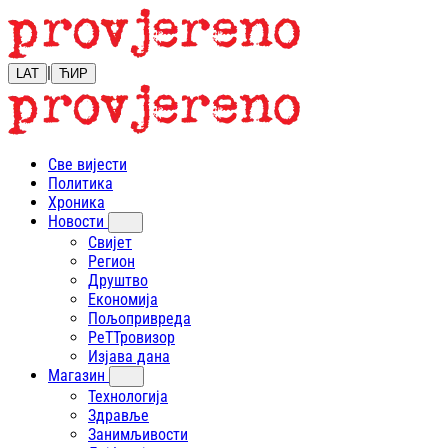
|
LAT
ЋИР
Све вијести
Политика
Хроника
Новости
Свијет
Регион
Друштво
Економија
Пољопривреда
РеТТровизор
Изјава дана
Магазин
Технологија
Здравље
Занимљивости