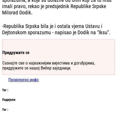
imali pravo, rekao je predsjednik Republike Srpske
Milorad Dodik.
-Republika Srpska bila je i ostala vjerna Ustavu i
Dejtonskom sporazumu - napisao je Dodik na "Iksu".
Придружите се
Сазнајте све о најважнијим вијестима и догађајима,
придружите се нашој Вибер заједници.
Провјерено.инфо
Таг
:
Подијели
Таг
: