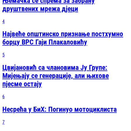
Њемачка се спрема за забрану
друштвених мрежа дјеци
4
Највеће општинско признање постхумно
борцу ВРС Гаји Плакаловићу
5
Цвијановић са члановима Ју Групе:
Мијењају се генерације, али њихове
пјесме остају
6
Несрећа у БиХ: Погинуо мотоциклиста
7