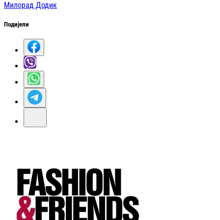
Милорад Додик
Подијели