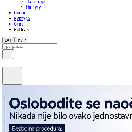
Лајфстajл
На путу
Спорт
Култура
Став
Pottcast
|
LAT
ЋИР