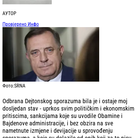
АУТОР
Провјерено Инфо
Фото:
SRNA
Odbrana Dejtonskog sporazuma bila je i ostaje moj
dosljedan stav - uprkos svim političkim i ekonomskim
pritiscima, sankcijama koje su uvodile Obamine i
Bajdenove administracije, i bez obzira na sve
nametnute izmjene i devijacije u sprovođenju
sporazuma, a koje su dolazile od onih koji za to nisu