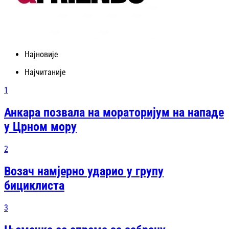
Најновије
Најчитаније
1
Анкара позвала на мораторијум на нападе
у Црном мору
2
Возач намјерно ударио у групу
бициклиста
3