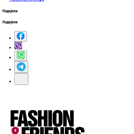
Подијели
Подијели