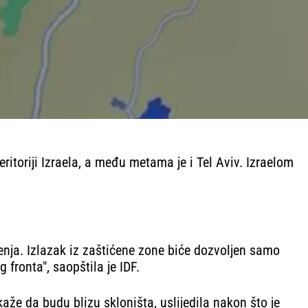
eritoriji Izraela, a među metama je i Tel Aviv. Izraelom
enja. Izlazak iz zaštićene zone biće dozvoljen samo
fronta", saopštila je IDF.
aže da budu blizu skloništa, uslijedila nakon što je