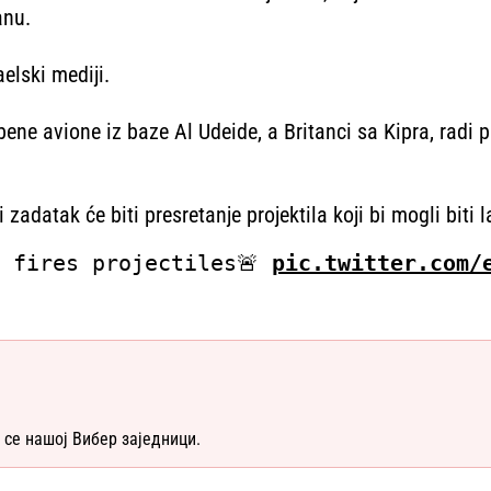
anu.
elski mediji.
ne avione iz baze Al Udeide, a Britanci sa Kipra, radi pre
 zadatak će biti presretanje projektila koji bi mogli biti 
n fires projectiles🚨
pic.twitter.com/
 се нашој Вибер заједници.