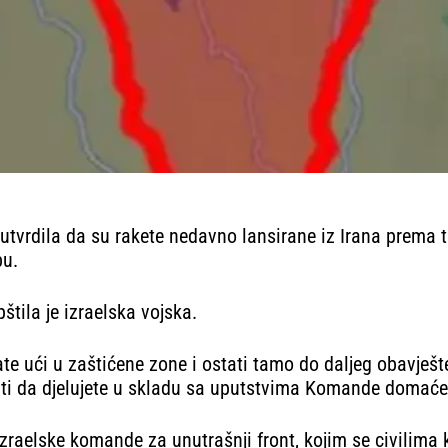
e utvrdila da su rakete nedavno lansirane iz Irana prema t
bu.
pštila je izraelska vojska.
te ući u zaštićene zone i ostati tamo do daljeg obavješt
iti da djelujete u skladu sa uputstvima Komande domaćeg 
raelske komande za unutrašnji front, kojim se civilima k