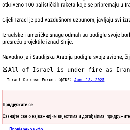
otkriveno 100 balističkih raketa koje se pripremaju u Ir
Cijeli Izrael je pod vazdušnom uzbunom, javljaju svi izra
Izraelske i američke snage odmah su podigle svoje borbe
presreću projektile iznad Sirije.
Navodno je i Saudijska Arabija podigla svoje avione, čiji
🚨All of Israel is under fire as Ira
— Israel Defense Forces (@IDF)
June 13, 2025
Придружите се
Сазнајте све о најважнијим вијестима и догађајима, придружите
Провјерено.инфо