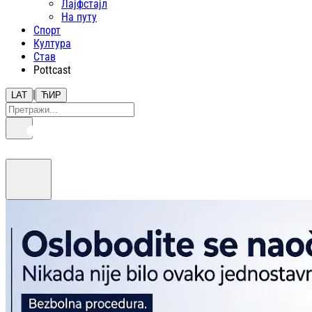
Лајфстajл
На путу
Спорт
Култура
Став
Pottcast
|
LAT
ЋИР