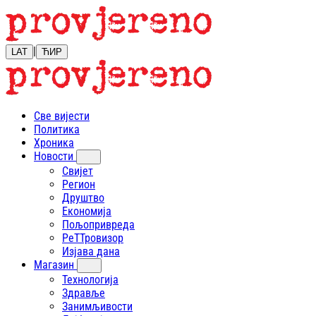
|
LAT
ЋИР
Све вијести
Политика
Хроника
Новости
Свијет
Регион
Друштво
Економија
Пољопривреда
РеТТровизор
Изјава дана
Магазин
Технологија
Здравље
Занимљивости