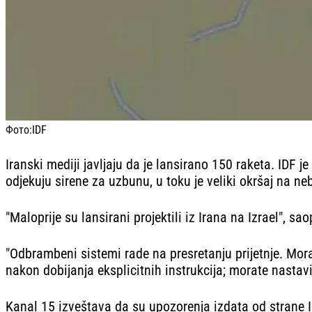
Фото:
IDF
Iranski mediji javljaju da je lansirano 150 raketa. IDF j
odjekuju sirene za uzbunu, u toku je veliki okršaj na ne
"Maloprije su lansirani projektili iz Irana na Izrael", sao
"Odbrambeni sistemi rade na presretanju prijetnje. Mora
nakon dobijanja eksplicitnih instrukcija; morate nastav
Kanal 15 izveštava da su upozorenja izdata od strane Iz