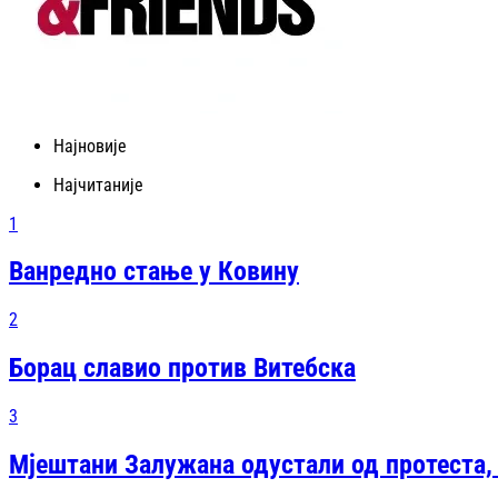
Најновије
Најчитаније
1
Ванредно стање у Ковину
2
Борац славио против Витебска
3
Мјештани Залужана одустали од протеста,