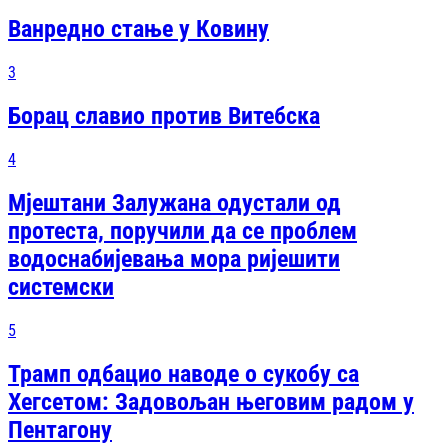
Ванредно стање у Ковину
3
Борац славио против Витебска
4
Мјештани Залужана одустали од
протеста, поручили да се проблем
водоснабијевања мора ријешити
системски
5
Трамп одбацио наводе о сукобу са
Хегсетом: Задовољан његовим радом у
Пентагону