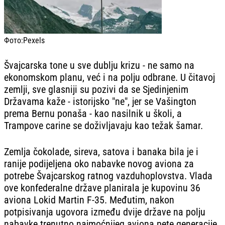
Фото:
Pexels
Švajcarska tone u sve dublju krizu - ne samo na
ekonomskom planu, već i na polju odbrane. U čitavoj
zemlji, sve glasniji su pozivi da se Sjedinjenim
Državama kaže - istorijsko "ne", jer se Vašington
prema Bernu ponaša - kao nasilnik u školi, a
Trampove carine se doživljavaju kao težak šamar.
Zemlja čokolade, sireva, satova i banaka bila je i
ranije podijeljena oko nabavke novog aviona za
potrebe Švajcarskog ratnog vazduhoplovstva. Vlada
ove konfederalne države planirala je kupovinu 36
aviona Lokid Martin F-35. Međutim, nakon
potpisivanja ugovora između dvije države na polju
nabavke trenutno najmoćnijeg aviona pete generacije,