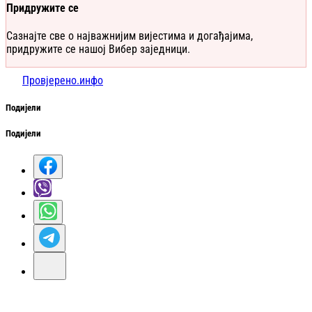
Придружите се
Сазнајте све о најважнијим вијестима и догађајима,
придружите се нашој Вибер заједници.
Провјерено.инфо
Подијели
Подијели