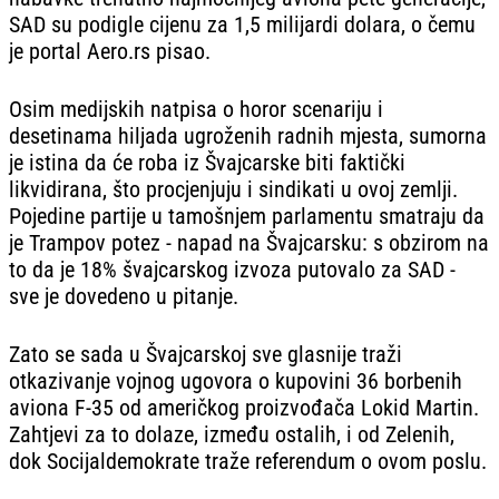
SAD su podigle cijenu za 1,5 milijardi dolara, o čemu
je portal Aero.rs pisao.
Osim medijskih natpisa o horor scenariju i
desetinama hiljada ugroženih radnih mjesta, sumorna
je istina da će roba iz Švajcarske biti faktički
likvidirana, što procjenjuju i sindikati u ovoj zemlji.
Pojedine partije u tamošnjem parlamentu smatraju da
je Trampov potez - napad na Švajcarsku: s obzirom na
to da je 18% švajcarskog izvoza putovalo za SAD -
sve je dovedeno u pitanje.
Zato se sada u Švajcarskoj sve glasnije traži
otkazivanje vojnog ugovora o kupovini 36 borbenih
aviona F-35 od američkog proizvođača Lokid Martin.
Zahtjevi za to dolaze, između ostalih, i od Zelenih,
dok Socijaldemokrate traže referendum o ovom poslu.