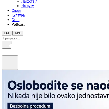
Лајфстajл
На путу
Спорт
Култура
Став
Pottcast
|
LAT
ЋИР