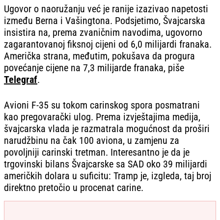
Ugovor o naoružanju već je ranije izazivao napetosti
između Berna i Vašingtona. Podsjetimo, Švajcarska
insistira na, prema zvaničnim navodima, ugovorno
zagarantovanoj fiksnoj cijeni od 6,0 milijardi franaka.
Američka strana, međutim, pokušava da progura
povećanje cijene na 7,3 milijarde franaka, piše
Telegraf
.
Avioni F-35 su tokom carinskog spora posmatrani
kao pregovarački ulog. Prema izvještajima medija,
švajcarska vlada je razmatrala mogućnost da proširi
narudžbinu na čak 100 aviona, u zamjenu za
povoljniji carinski tretman. Interesantno je da je
trgovinski bilans Švajcarske sa SAD oko 39 milijardi
američkih dolara u suficitu: Tramp je, izgleda, taj broj
direktno pretočio u procenat carine.