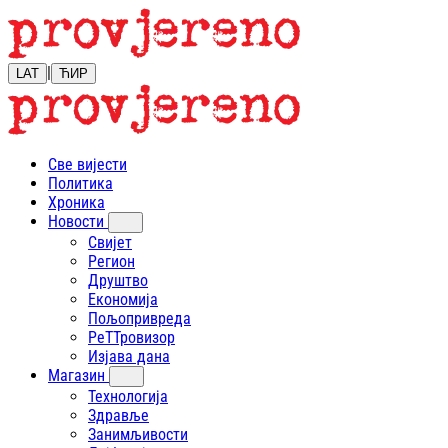
|
LAT
ЋИР
Све вијести
Политика
Хроника
Новости
Свијет
Регион
Друштво
Економија
Пољопривреда
РеТТровизор
Изјава дана
Магазин
Технологија
Здравље
Занимљивости