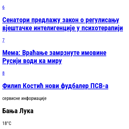
6
Сенатори предлажу закон о регулисању
вјештачке интелигенције у психотерапији
7
Мема: Враћање замрзнуте имовине
Русији води ка миру
8
Филип Костић нови фудбалер ПСВ-а
сервисне информације
Бања Лука
18
°C