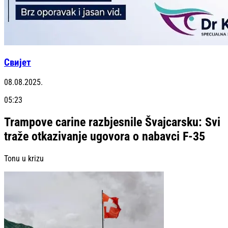
Свијет
08.08.2025.
05:23
Trampove carine razbjesnile Švajcarsku: Svi
traže otkazivanje ugovora o nabavci F-35
Tonu u krizu