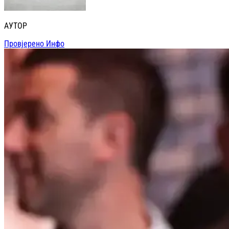
АУТОР
Провјерено Инфо