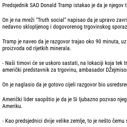
Predsjednik SAD Donald Tramp istakao je da je njegov 
On je na mreži "Truth social" napisao da je upravo zav
nedavno sklopljenog i dogovorenog trgovinskog sporaz
Tramp je naveo da je razgovor trajao oko 90 minuta, uz
proizvoda od rijetkih minerala.
- Naši timovi će se uskoro sastati, na lokaciji koja tek 
američki predstavnik za trgovinu, ambasador DŽejmison 
On je naglasio da je gotovo cijeli razgovor bio usredsre
Američki lider saopštio je da je Si ljubazno pozvao nj
Ameriku.
- Kao predsjednici dvije velike zemlje, to je nešto čemu