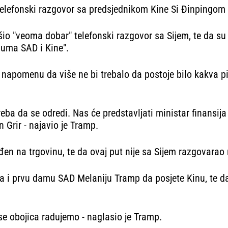
telefonski razgovor sa predsjednikom Kine Si Đinpingom 
ršio "veoma dobar" telefonski razgovor sa Sijem, te da s
uma SAD i Kine".
 napomenu da više ne bi trebalo da postoje bilo kakva pi
treba da se odredi. Nas će predstavljati ministar finansij
Grir - najavio je Tramp.
đen na trgovinu, te da ovaj put nije sa Sijem razgovarao 
ega i prvu damu SAD Melaniju Tramp da posjete Kinu, te d
 se obojica radujemo - naglasio je Tramp.