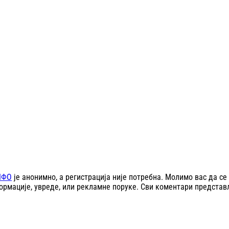
НФО
је анонимно, а регистрација није потребна. Молимо вас да 
рмације, увреде, или рекламне поруке. Сви коментари представ