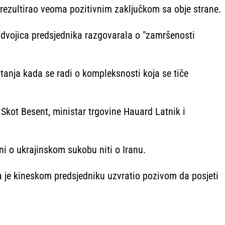
rezultirao veoma pozitivnim zaključkom sa obje strane.
u dvojica predsjednika razgovarala o "zamršenosti
tanja kada se radi o kompleksnosti koja se tiče
a Skot Besent, ministar trgovine Hauard Latnik i
ni o ukrajinskom sukobu niti o Iranu.
a je kineskom predsjedniku uzvratio pozivom da posjeti