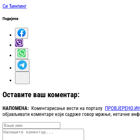
Си Ђинпинг
Подијели
Оставите ваш коментар:
НАПОМЕНА:
Коментарисање вести на порталу
ПРОВЈЕРЕНО.И
објављивати коментаре који садрже говор мржње, нетачне инфо