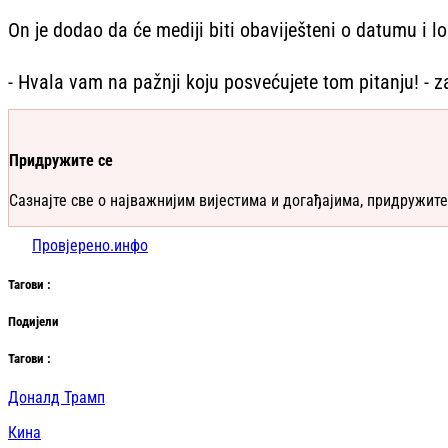
On je dodao da će mediji biti obaviješteni o datumu i lok
- Hvala vam na pažnji koju posvećujete tom pitanju! - z
Придружите се
Сазнајте све о најважнијим вијестима и догађајима, придружите
Провјерено.инфо
Таг
ови
:
Подијели
Таг
ови
:
Доналд Трамп
Кина