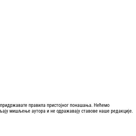
се придржавате правила пристојног понашања. Нећемо
љају мишљење аутора и не одражавају ставове наше редакције.