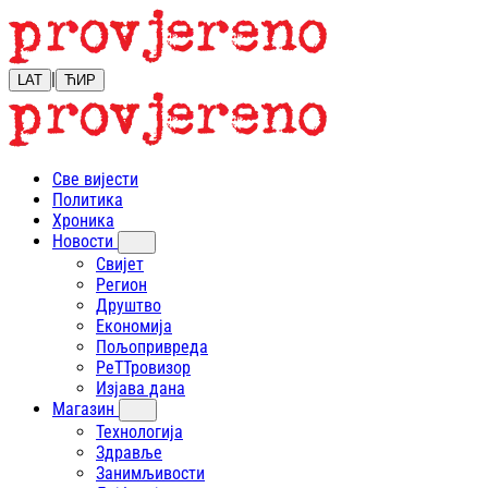
|
LAT
ЋИР
Све вијести
Политика
Хроника
Новости
Свијет
Регион
Друштво
Економија
Пољопривреда
РеТТровизор
Изјава дана
Магазин
Технологија
Здравље
Занимљивости