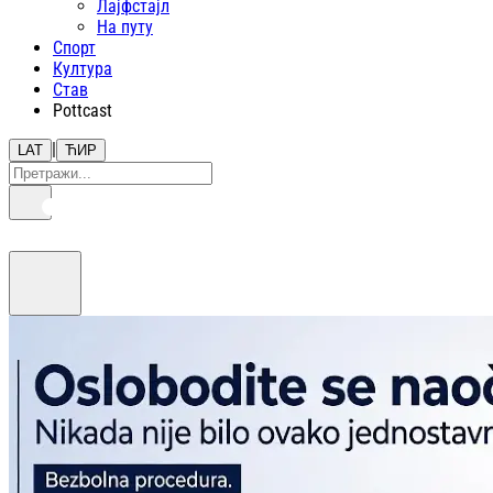
Лајфстajл
На путу
Спорт
Култура
Став
Pottcast
|
LAT
ЋИР