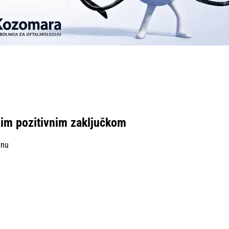
nim pozitivnim zaključkom
inu