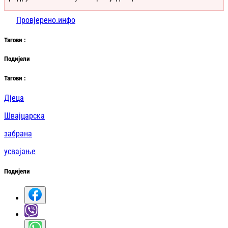
Провјерено.инфо
Таг
ови
:
Подијели
Таг
ови
:
Дјеца
Швајцарска
забрана
усвајање
Подијели