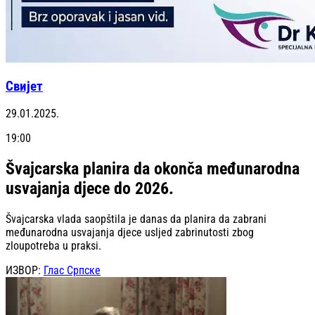
Свијет
29.01.2025.
19:00
Švajcarska planira da okonča međunarodna
usvajanja djece do 2026.
Švajcarska vlada saopštila je danas da planira da zabrani
međunarodna usvajanja djece usljed zabrinutosti zbog
zloupotreba u praksi.
ИЗВОР:
Глас Српске