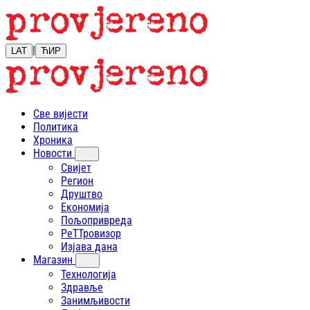
|
LAT
ЋИР
Све вијести
Политика
Хроника
Новости
Свијет
Регион
Друштво
Економија
Пољопривреда
РеТТровизор
Изјава дана
Магазин
Технологија
Здравље
Занимљивости