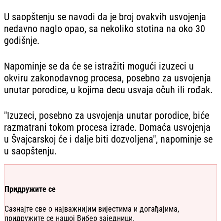
U saopštenju se navodi da je broj ovakvih usvojenja
nedavno naglo opao, sa nekoliko stotina na oko 30
godišnje.
Napominje se da će se istražiti mogući izuzeci u
okviru zakonodavnog procesa, posebno za usvojenja
unutar porodice, u kojima decu usvaja očuh ili rođak.
"Izuzeci, posebno za usvojenja unutar porodice, biće
razmatrani tokom procesa izrade. Domaća usvojenja
u Švajcarskoj će i dalje biti dozvoljena", napominje se
u saopštenju.
Придружите се
Сазнајте све о најважнијим вијестима и догађајима,
придружите се нашој Вибер заједници.