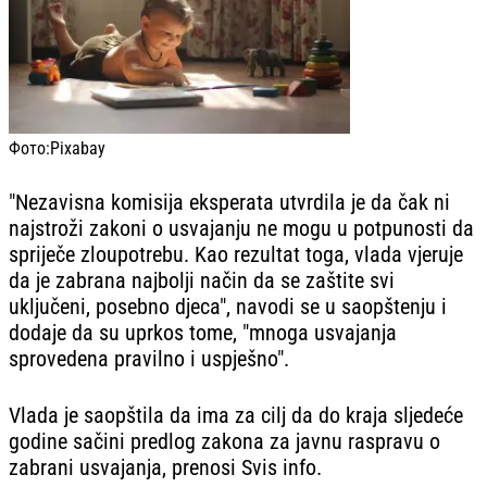
Фото:
Pixabay
"Nezavisna komisija eksperata utvrdila je da čak ni
najstroži zakoni o usvajanju ne mogu u potpunosti da
spriječe zloupotrebu. Kao rezultat toga, vlada vjeruje
da je zabrana najbolji način da se zaštite svi
uključeni, posebno djeca", navodi se u saopštenju i
dodaje da su uprkos tome, "mnoga usvajanja
sprovedena pravilno i uspješno".
Vlada je saopštila da ima za cilj da do kraja sljedeće
godine sačini predlog zakona za javnu raspravu o
zabrani usvajanja, prenosi Svis info.