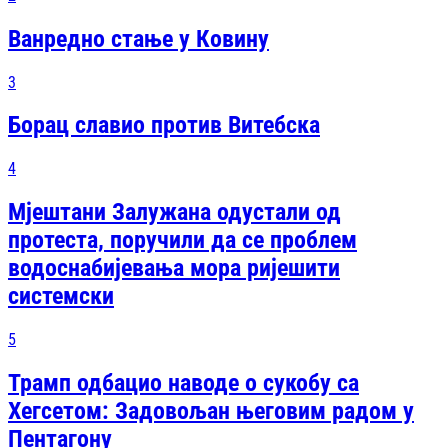
Ванредно стање у Ковину
3
Борац славио против Витебска
4
Мјештани Залужана одустали од
протеста, поручили да се проблем
водоснабијевања мора ријешити
системски
5
Трамп одбацио наводе о сукобу са
Хегсетом: Задовољан његовим радом у
Пентагону