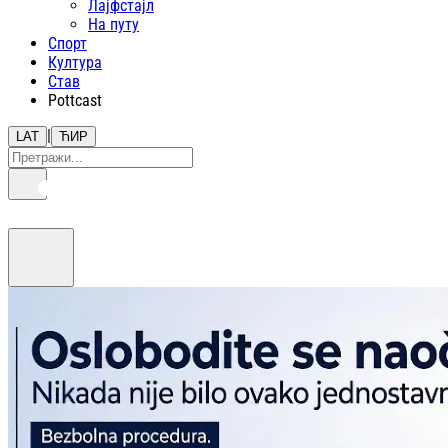
Лајфстajл
На путу
Спорт
Култура
Став
Pottcast
|
LAT
ЋИР