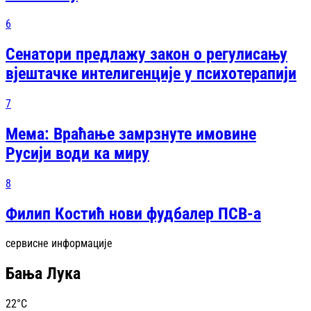
6
Сенатори предлажу закон о регулисању
вјештачке интелигенције у психотерапији
7
Мема: Враћање замрзнуте имовине
Русији води ка миру
8
Филип Костић нови фудбалер ПСВ-а
сервисне информације
Бања Лука
22
°C