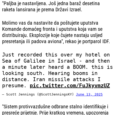
"Paljba je nastavljena. Još jedna baraž desetina
raketa lansirana je prema Državi Izrael.
Molimo vas da nastavite da poštujete uputstva
Komande domaćeg fronta i uputstva koja vam se
distribuiraju. Eksplozije koje čujete nastaju usljed
presretanja ili padova aviona", rekao je portparol IDF.
Just recorded this over my hotel on
Sea of Galilee in Israel - and then
a minute later heard a BOOM. this is
looking south. Hearing booms in
distance. Iran missile attacks I
presume.
pic.twitter.com/FuJkyvmzUZ
— Scott Jennings (@ScottJenningsKY)
June 13, 2025
"Sistem protivvazdušne odbrane stalno identifikuje i
presreće prijetnje. Prije kratkog vremena, upozorenja