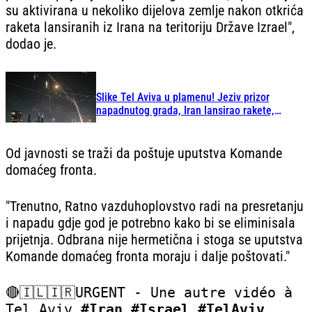
su aktivirana u nekoliko dijelova zemlje nakon otkrića
raketa lansiranih iz Irana na teritoriju Države Izrael",
dodao je.
Slike Tel Aviva u plamenu! Jeziv prizor
napadnutog grada, Iran lansirao rakete,
padaju na grad
Od javnosti se traži da poštuje uputstva Komande
domaćeg fronta.
"Trenutno, Ratno vazduhoplovstvo radi na presretanju
i napadu gdje god je potrebno kako bi se eliminisala
prijetnja. Odbrana nije hermetična i stoga se uputstva
Komande domaćeg fronta moraju i dalje poštovati."
🔴🇮🇱🇮🇷URGENT - Une autre vidéo à
Tel Aviv.
#Iran
#Israel
#TelAviv