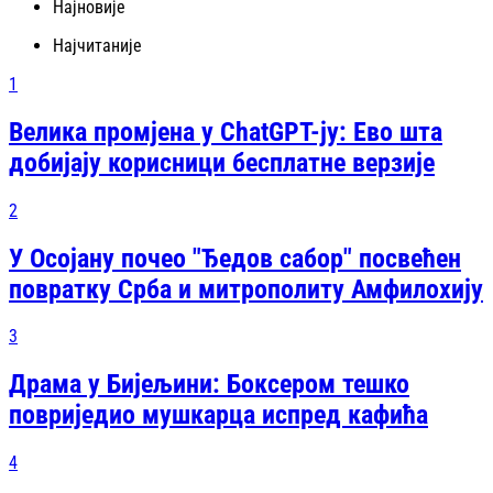
Најновије
Најчитаније
1
Велика промјена у ChatGPT-ју: Ево шта
добијају корисници бесплатне верзије
2
У Осојану почео "Ђедов сабор" посвећен
повратку Срба и митрополиту Амфилохију
3
Драма у Бијељини: Боксером тешко
повриједио мушкарца испред кафића
4