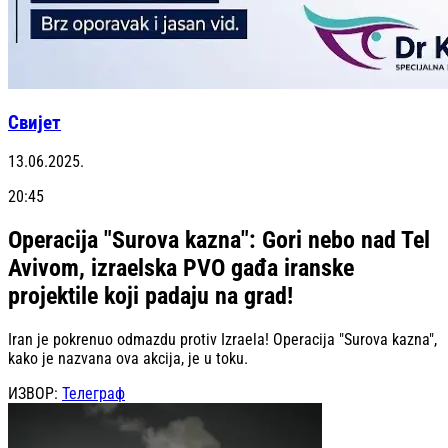
Свијет
13.06.2025.
20:45
Operacija "Surova kazna": Gori nebo nad Tel
Avivom, izraelska PVO gađa iranske
projektile koji padaju na grad!
Iran je pokrenuo odmazdu protiv Izraela! Operacija "Surova kazna",
kako je nazvana ova akcija, je u toku.
ИЗВОР:
Телеграф