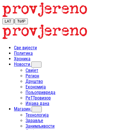
|
LAT
ЋИР
Све вијести
Политика
Хроника
Новости
Свијет
Регион
Друштво
Економија
Пољопривреда
РеТТровизор
Изјава дана
Магазин
Технологија
Здравље
Занимљивости