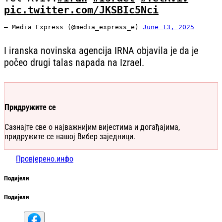
pic.twitter.com/JKSBIc5Nci
— Media Express (@media_express_e)
June 13, 2025
I iranska novinska agencija IRNA objavila je da je
počeo drugi talas napada na Izrael.
Придружите се
Сазнајте све о најважнијим вијестима и догађајима,
придружите се нашој Вибер заједници.
Провјерено.инфо
Подијели
Подијели