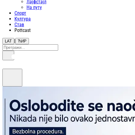
Лајфстajл
На путу
Спорт
Култура
Став
Pottcast
|
LAT
ЋИР