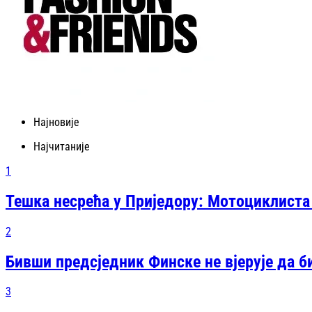
Најновије
Најчитаније
1
Тешка несрећа у Приједору: Мотоциклиста
2
Бивши предсједник Финске не вјерује да б
3