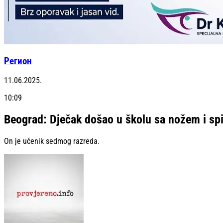
Регион
11.06.2025.
10:09
Beograd: Dječak došao u školu sa nožem i sp
On je učenik sedmog razreda.