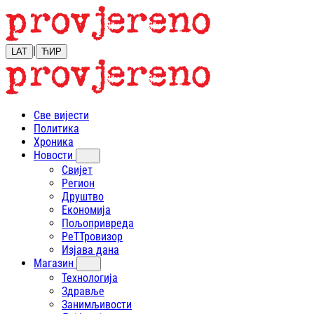
|
LAT
ЋИР
Све вијести
Политика
Хроника
Новости
Свијет
Регион
Друштво
Економија
Пољопривреда
РеТТровизор
Изјава дана
Магазин
Технологија
Здравље
Занимљивости