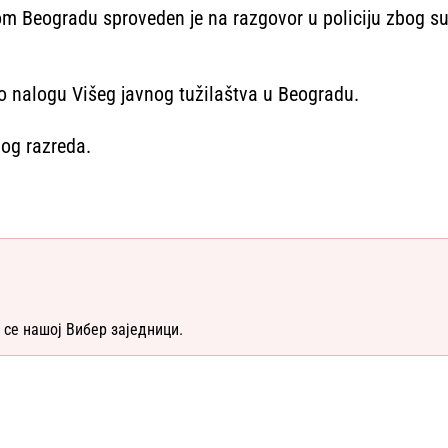
 Beogradu sproveden je na razgovor u policiju zbog sumn
 po nalogu Višeg javnog tužilaštva u Beogradu.
og razreda.
 се нашој Вибер заједници.