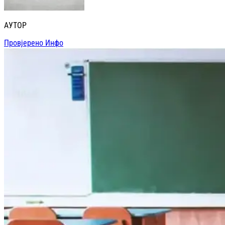
АУТОР
Провјерено Инфо