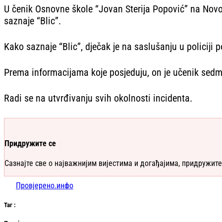
U čenik Osnovne škole “Jovan Sterija Popović” na Novom
saznaje “Blic”.
Kako saznaje “Blic”, dječak je na saslušanju u policiji
Prema informacijama koje posjeduju, on je učenik sedm
Radi se na utvrđivanju svih okolnosti incidenta.
Придружите се
Сазнајте све о најважнијим вијестима и догађајима, придружите
Провјерено.инфо
Таг
: