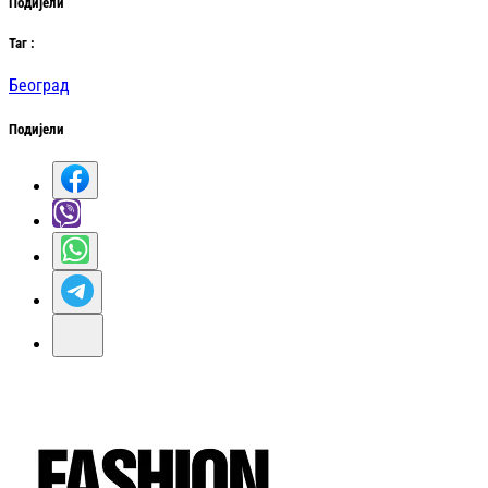
Подијели
Таг
:
Београд
Подијели