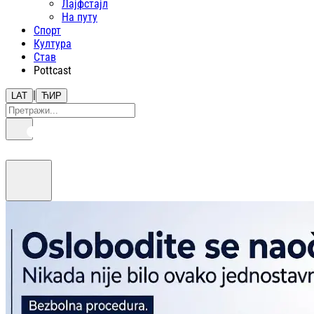
Лајфстajл
На путу
Спорт
Култура
Став
Pottcast
|
LAT
ЋИР