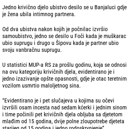
Jedno krivično djelo ubistvo desilo se u Banjaluci gdje
je žena ubila intimnog partnera.
Od dva ubistva nakon kojih je počnilac izvršio
samoubistvo, jedno se desilo u Foči kada je muškarac
ubio suprugu i drugo u Šipovu kada je partner ubio
svoju vanbračnu suprugu.
U statistici MUP-a RS za prošlu godinu, koja se odnosi
na ovu kategoriju krivičnih djela, evidentirano je i
jedno izazivanje opšte opasnosti, gdje je otac teretnim
vozilom usmrtio maloljetnog sina.
“Evidentirano je i pet slučajeva u kojima su očevi
izvršili osam incesta nad sedam kćerki i jednim sinom
i time počinili pet krivičnih djela obljuba sa djetetom
mlađim od 15 godina, dvije polne zloupotrebe djeteta
starijeg od 15 godina i jedno rodoskrvnjenje”,