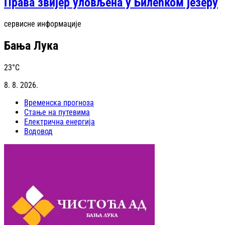
Права звијер уловљена у Билећком језеру
сервисне информације
Бања Лука
23
°C
8. 8. 2026.
Временска прогноза
Стање на путевима
Електрична енергија
Водовод