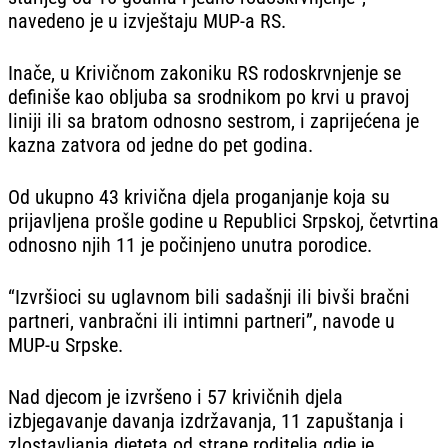
navedeno je u izvještaju MUP-a RS.
Inače, u Krivičnom zakoniku RS rodoskrvnjenje se
definiše kao obljuba sa srodnikom po krvi u pravoj
liniji ili sa bratom odnosno sestrom, i zaprijećena je
kazna zatvora od jedne do pet godina.
Od ukupno 43 krivična djela proganjanje koja su
prijavljena prošle godine u Republici Srpskoj, četvrtina
odnosno njih 11 je počinjeno unutra porodice.
“Izvršioci su uglavnom bili sadašnji ili bivši bračni
partneri, vanbračni ili intimni partneri”, navode u
MUP-u Srpske.
Nad djecom je izvršeno i 57 krivičnih djela
izbjegavanje davanja izdržavanja, 11 zapuštanja i
zlostavljanja djeteta od strane roditelja gdje je