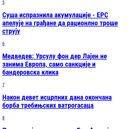
5
Суша испразнила акумулације - ЕРС
апелује на грађане да рационлно троше
струју
6
Медведев: Урсулу фон дер Лајен не
занима Европа, само санкције и
бандеровска клика
7
Након девет исцрпних дана окончана
борба требињских ватрогасаца
8