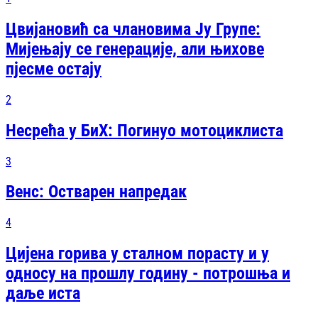
Цвијановић са члановима Ју Групе:
Мијењају се генерације, али њихове
пјесме остају
2
Несрећа у БиХ: Погинуо мотоциклиста
3
Венс: Остварен напредак
4
Цијена горива у сталном порасту и у
односу на прошлу годину - потрошња и
даље иста