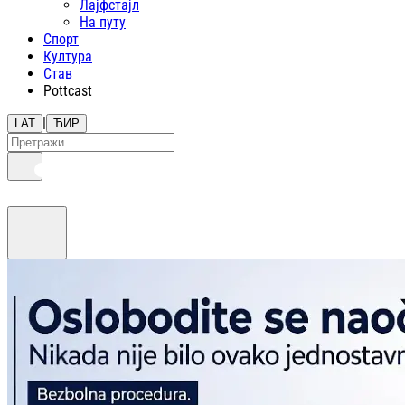
Лајфстajл
На путу
Спорт
Култура
Став
Pottcast
|
LAT
ЋИР