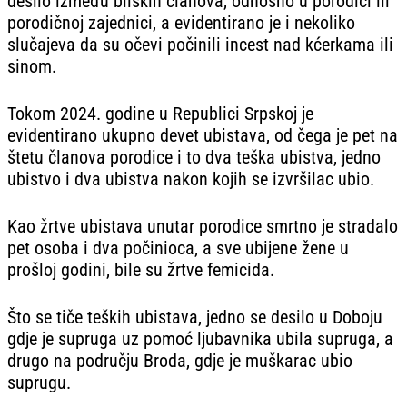
desilo između bliskih članova, odnosno u porodici ili
porodičnoj zajednici, a evidentirano je i nekoliko
slučajeva da su očevi počinili incest nad kćerkama ili
sinom.
Tokom 2024. godine u Republici Srpskoj je
evidentirano ukupno devet ubistava, od čega je pet na
štetu članova porodice i to dva teška ubistva, jedno
ubistvo i dva ubistva nakon kojih se izvršilac ubio.
Kao žrtve ubistava unutar porodice smrtno je stradalo
pet osoba i dva počinioca, a sve ubijene žene u
prošloj godini, bile su žrtve femicida.
Što se tiče teških ubistava, jedno se desilo u Doboju
gdje je supruga uz pomoć ljubavnika ubila supruga, a
drugo na području Broda, gdje je muškarac ubio
suprugu.