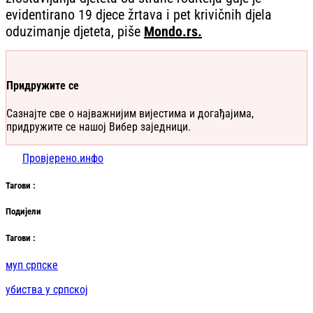
evidentirano 19 djece žrtava i pet krivičnih djela
oduzimanje djeteta, piše
Mondo.rs.
Придружите се
Сазнајте све о најважнијим вијестима и догађајима,
придружите се нашој Вибер заједници.
Провјерено.инфо
Таг
ови
:
Подијели
Таг
ови
:
муп српске
убиства у српској