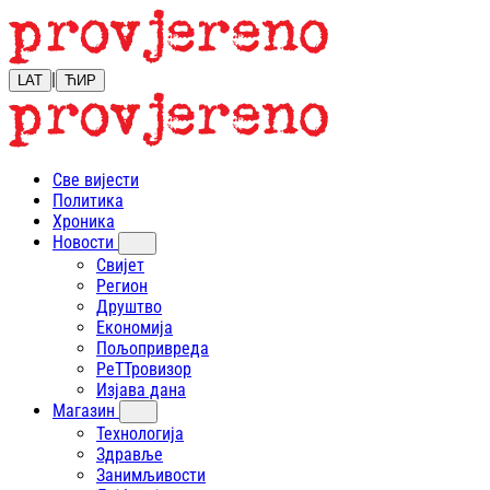
|
LAT
ЋИР
Све вијести
Политика
Хроника
Новости
Свијет
Регион
Друштво
Економија
Пољопривреда
РеТТровизор
Изјава дана
Магазин
Технологија
Здравље
Занимљивости