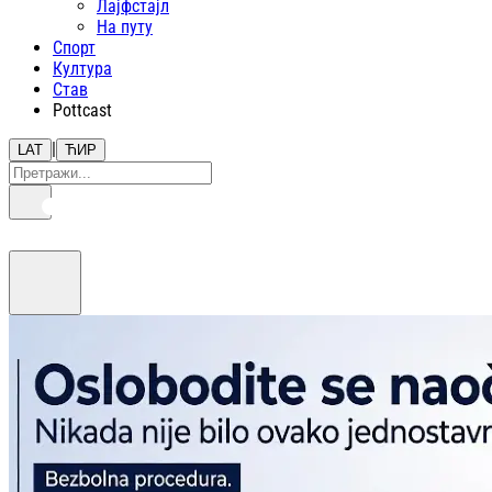
Лајфстajл
На путу
Спорт
Култура
Став
Pottcast
|
LAT
ЋИР