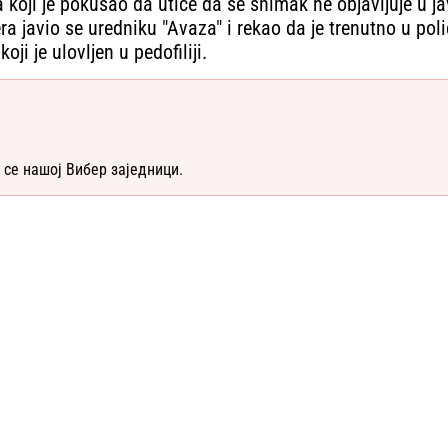
 koji je pokušao da utiče da se snimak ne objavljuje u jav
 javio se uredniku "Avaza" i rekao da je trenutno u polic
ji je ulovljen u pedofiliji.
 се нашој Вибер заједници.