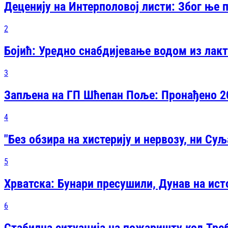
Деценију на Интерполовој листи: Због ње 
2
Бојић: Уредно снабдијевање водом из лак
3
Запљена на ГП Шћепан Поље: Пронађено 2
4
"Без обзира на хистерију и нервозу, ни Суљ
5
Хрватска: Бунари пресушили, Дунав на ис
6
Стабилна ситуација на пожаришту код Тре