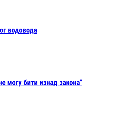
ког водовода
 не могу бити изнад закона"