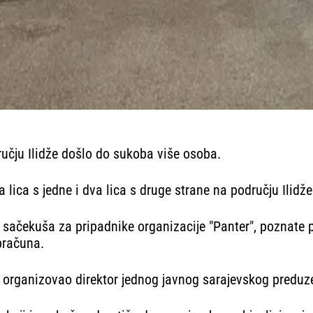
ručju Ilidže došlo do sukoba više osoba.
lica s jedne i dva lica s druge strane na području Ilidže
je sačekuša za pripadnike organizacije "Panter", poznate
bračuna.
 organizovao direktor jednog javnog sarajevskog preduz