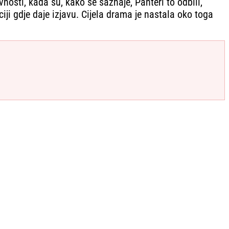
nosti, kada su, kako se saznaje, Panteri to odbili,
iji gdje daje izjavu. Cijela drama je nastala oko toga