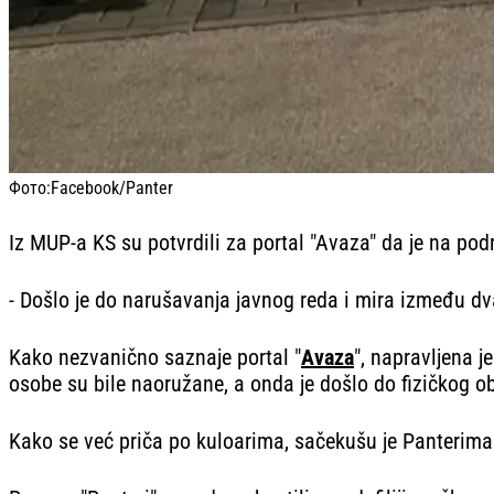
Фото:
Facebook/Panter
Iz MUP-a KS su potvrdili za portal "Avaza" da je na pod
- Došlo je do narušavanja javnog reda i mira između dva 
Kako nezvanično saznaje portal "
Avaza
", napravljena 
osobe su bile naoružane, a onda je došlo do fizičkog o
Kako se već priča po kuloarima, sačekušu je Panterima