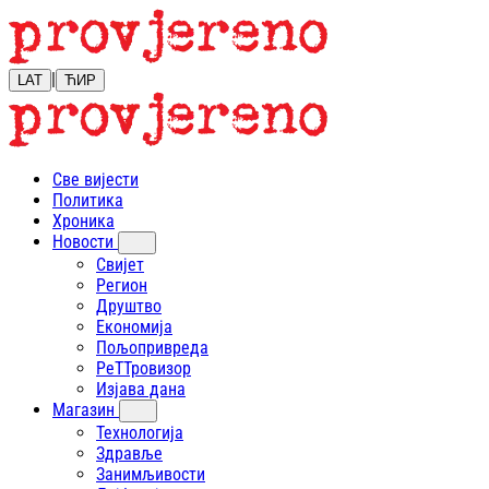
|
LAT
ЋИР
Све вијести
Политика
Хроника
Новости
Свијет
Регион
Друштво
Економија
Пољопривреда
РеТТровизор
Изјава дана
Магазин
Технологија
Здравље
Занимљивости