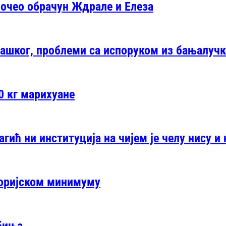
почео обрачун Ждрале и Елеза
ташког, проблеми са испоруком из бањалуч
0 кг марихуане
агић ни институција на чијем је челу нису и
торијском минимуму
биња