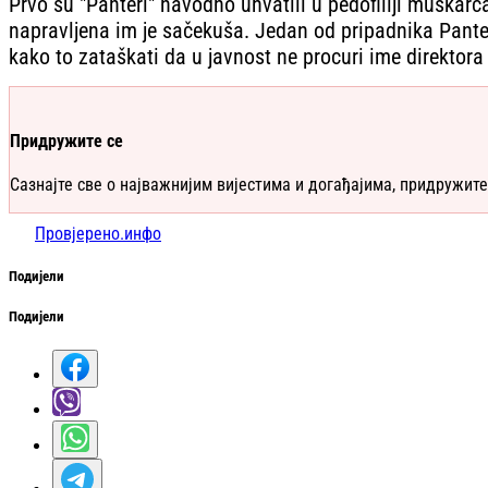
Prvo su "Panteri" navodno uhvatili u pedofiliji muškarca
napravljena im je sačekuša. Jedan od pripadnika Pantera
kako to zataškati da u javnost ne procuri ime direktora ko
Придружите се
Сазнајте све о најважнијим вијестима и догађајима, придружите
Провјерено.инфо
Подијели
Подијели