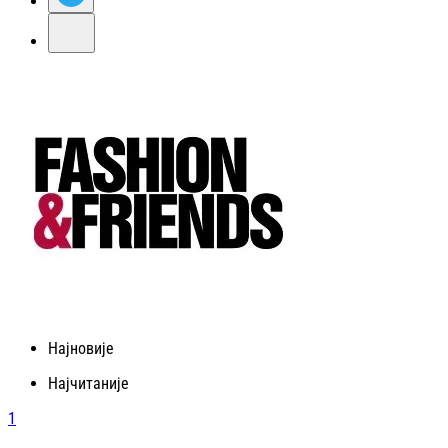
Најновије
Најчитаније
1