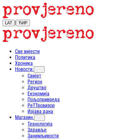
|
LAT
ЋИР
Све вијести
Политика
Хроника
Новости
Свијет
Регион
Друштво
Економија
Пољопривреда
РеТТровизор
Изјава дана
Магазин
Технологија
Здравље
Занимљивости