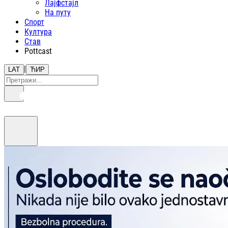
Лајфстajл
На путу
Спорт
Култура
Став
Pottcast
|
LAT
ЋИР