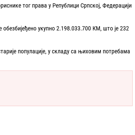
ориснике тог права у Републици Српској, Федерацији
обезбијеђено укупно 2.198.033.700 КМ, што је 232
тарије популације, у складу са њиховим потребама