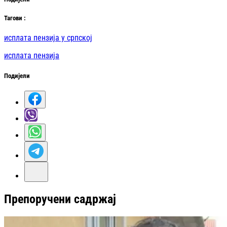
Таг
ови
:
исплата пензија у српској
исплата пензија
Подијели
Препоручени садржај