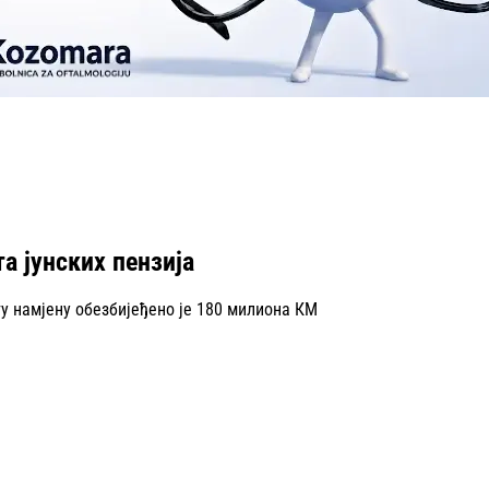
а јунских пензија
 ту намјену обезбијеђено је 180 милиона КМ