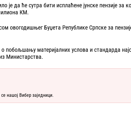
 је да ће сутра бити исплаћене јунске пензије за к
милиона КМ.
ом овогодишњег Буџета Републике Српске за пензије 
 о побољшању материјалних услова и стандарда најс
 из Министарства.
 се нашој Вибер заједници.