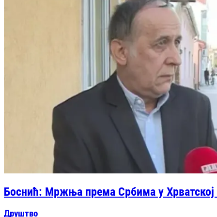
Боснић: Мржња према Србима у Хрватској 
Друштво