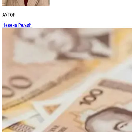
АУТОР
Невена Рељић