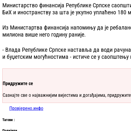
Министарство финансија Републике Српске саопштило
БиХ и иностранству за шта је укупно уплаћено 180 
Из Министартва финансија напомињу да је ребаланс
милиона више него годину раније.
- Влада Републике Српске наставља да води рачуна
и буџетским могућностима - истиче се у саопштењу
Придружите се
Сазнајте све о најважнијим вијестима и догађајима, придружите
Провјерено.инфо
Таг
ови
:
Подијели