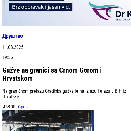
Друштво
11.08.2025.
19:56
Gužve na granici sa Crnom Gorom i
Hrvatskom
Na graničnom prelazu Gradiška gužva je na izlazu i ulazu u BiH iz
Hrvatske.
ИЗВОР:
Срна