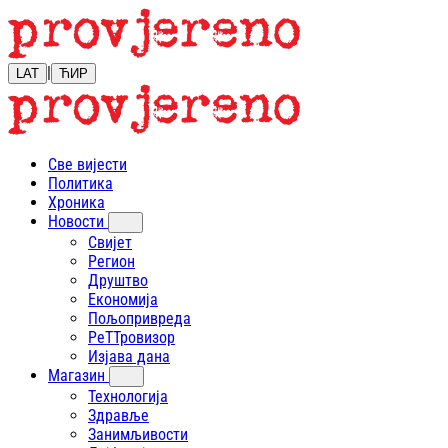
|
LAT
ЋИР
Све вијести
Политика
Хроника
Новости
Свијет
Регион
Друштво
Економија
Пољопривреда
РеТТровизор
Изјава дана
Магазин
Технологија
Здравље
Занимљивости