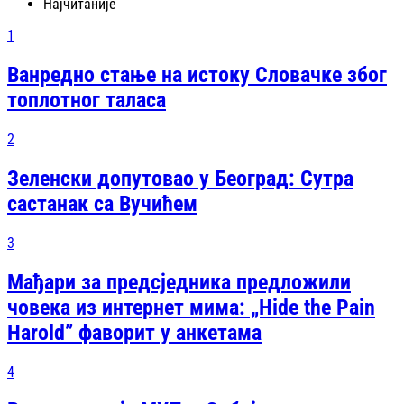
Најчитаније
1
Ванредно стање на истоку Словачке због
топлотног таласа
2
Зеленски допутовао у Београд: Сутра
састанак са Вучићем
3
Мађари за предсједника предложили
човека из интернет мима: „Hide the Pain
Harold” фаворит у анкетама
4