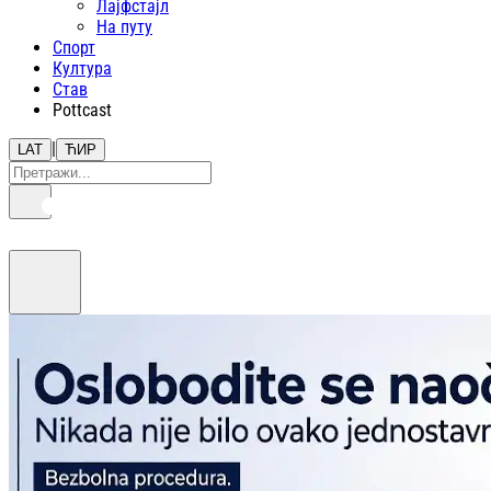
Лајфстajл
На путу
Спорт
Култура
Став
Pottcast
|
LAT
ЋИР