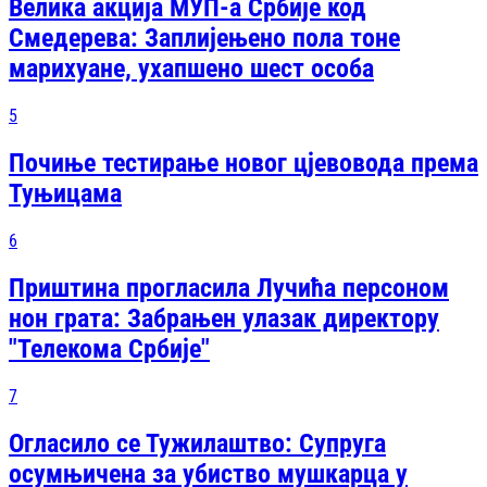
Велика акција МУП-а Србије код
Смедерева: Заплијењено пола тоне
марихуане, ухапшено шест особа
5
Почиње тестирање новог цјевовода према
Туњицама
6
Приштина прогласила Лучића персоном
нон грата: Забрањен улазак директору
"Телекома Србије"
7
Огласило се Тужилаштво: Супруга
осумњичена за убиство мушкарца у