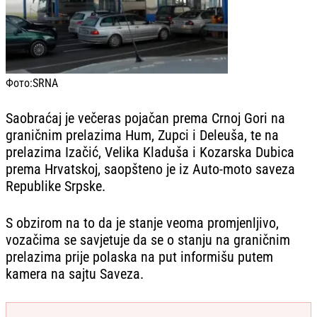
Фото:
SRNA
Saobraćaj je večeras pojačan prema Crnoj Gori na
graničnim prelazima Hum, Zupci i Deleuša, te na
prelazima Izačić, Velika Kladuša i Kozarska Dubica
prema Hrvatskoj, saopšteno je iz Auto-moto saveza
Republike Srpske.
S obzirom na to da je stanje veoma promjenljivo,
vozačima se savjetuje da se o stanju na graničnim
prelazima prije polaska na put informišu putem
kamera na sajtu Saveza.