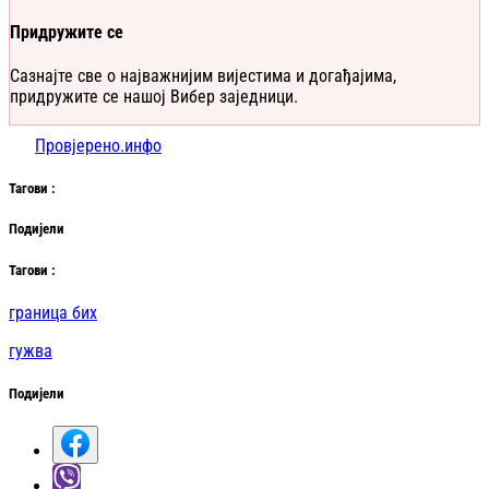
Придружите се
Сазнајте све о најважнијим вијестима и догађајима,
придружите се нашој Вибер заједници.
Провјерено.инфо
Таг
ови
:
Подијели
Таг
ови
:
граница бих
гужва
Подијели