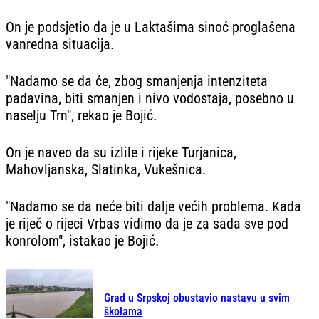
On je podsjetio da je u Laktašima sinoć proglašena
vanredna situacija.
"Nadamo se da će, zbog smanjenja intenziteta
padavina, biti smanjen i nivo vodostaja, posebno u
naselju Trn", rekao je Bojić.
On je naveo da su izlile i rijeke Turjanica,
Mahovljanska, Slatinka, Vukešnica.
"Nadamo se da neće biti dalje većih problema. Kada
je riječ o rijeci Vrbas vidimo da je za sada sve pod
konrolom", istakao je Bojić.
Grad u Srpskoj obustavio nastavu u svim
školama