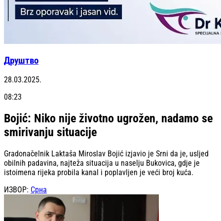
Друштво
28.03.2025.
08:23
Bojić: Niko nije životno ugrožen, nadamo se
smirivanju situacije
Gradonačelnik Laktaša Miroslav Bojić izjavio je Srni da je, usljed
obilnih padavina, najteža situacija u naselju Bukovica, gdje je
istoimena rijeka probila kanal i poplavljen je veći broj kuća.
ИЗВОР:
Срна