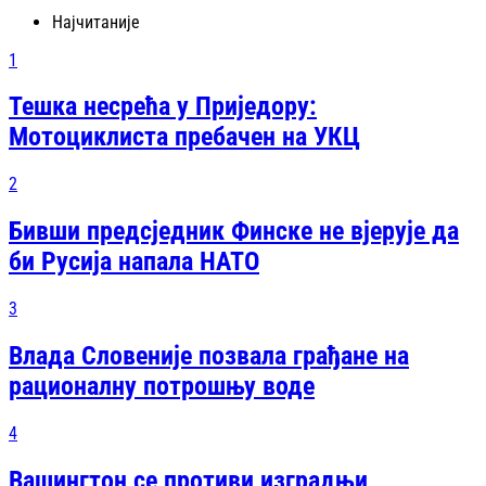
Најчитаније
1
Тешка несрећа у Приједору:
Мотоциклиста пребачен на УКЦ
2
Бивши предсједник Финске не вјерује да
би Русија напала НАТО
3
Влада Словеније позвала грађане на
рационалну потрошњу воде
4
Вашингтон се противи изградњи