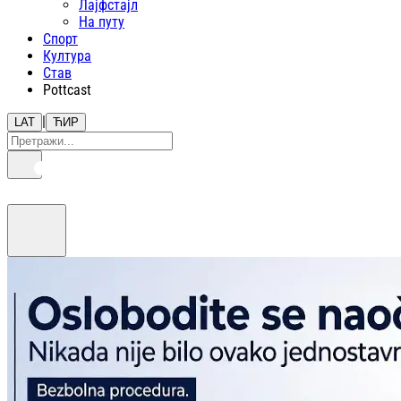
Лајфстajл
На путу
Спорт
Култура
Став
Pottcast
|
LAT
ЋИР