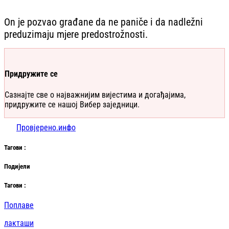
On je pozvao građane da ne paniče i da nadležni
preduzimaju mjere predostrožnosti.
Придружите се
Сазнајте све о најважнијим вијестима и догађајима,
придружите се нашој Вибер заједници.
Провјерено.инфо
Таг
ови
:
Подијели
Таг
ови
:
Поплаве
лакташи