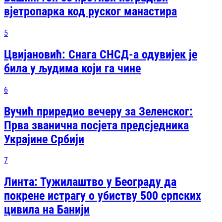
вјетропарка код руског манастира
5
Цвијановић: Снага СНСД-а одувијек је
била у људима који га чине
6
Вучић приредио вечеру за Зеленског:
Прва званична посjета предсjедника
Украјине Србији
7
Линта: Тужилаштво у Београду да
покрене истрагу о убиству 500 српских
цивила на Банији