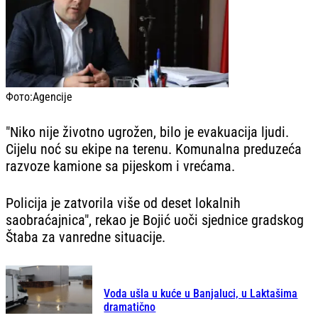
Фото:
Agencije
"Niko nije životno ugrožen, bilo je evakuacija ljudi.
Cijelu noć su ekipe na terenu. Komunalna preduzeća
razvoze kamione sa pijeskom i vrećama.
Policija je zatvorila više od deset lokalnih
saobraćajnica", rekao je Bojić uoči sjednice gradskog
Štaba za vanredne situacije.
Voda ušla u kuće u Banjaluci, u Laktašima
dramatično