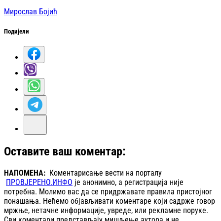
Мирослав Бојић
Подијели
Оставите ваш коментар:
НАПОМЕНА:
Коментарисање вести на порталу
ПРОВЈЕРЕНО.ИНФО
је анонимно, а регистрација није
потребна. Молимо вас да се придржавате правила пристојног
понашања. Нећемо објављивати коментаре који садрже говор
мржње, нетачне информације, увреде, или рекламне поруке.
Сви коментари представљају мишљење аутора и не