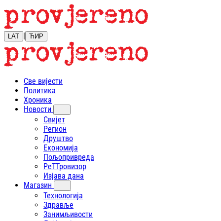
|
LAT
ЋИР
Све вијести
Политика
Хроника
Новости
Свијет
Регион
Друштво
Економија
Пољопривреда
РеТТровизор
Изјава дана
Магазин
Технологија
Здравље
Занимљивости