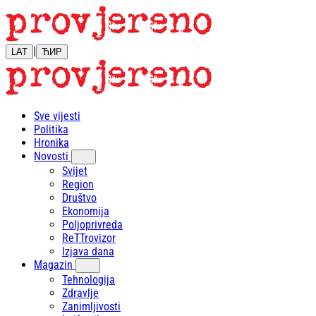
|
LAT
ЋИР
Sve vijesti
Politika
Hronika
Novosti
Svijet
Region
Društvo
Ekonomija
Poljoprivreda
ReTTrovizor
Izjava dana
Magazin
Tehnologija
Zdravlje
Zanimljivosti