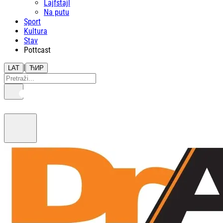
Lajfstajl
Na putu
Sport
Kultura
Stav
Pottcast
|
LAT
ЋИР