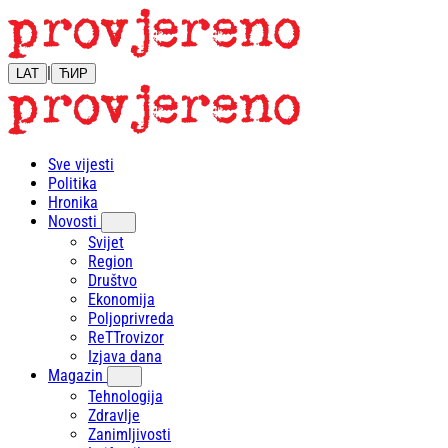
|
LAT
ЋИР
Sve vijesti
Politika
Hronika
Novosti
Svijet
Region
Društvo
Ekonomija
Poljoprivreda
ReTTrovizor
Izjava dana
Magazin
Tehnologija
Zdravlje
Zanimljivosti