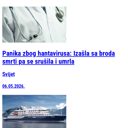
Panika zbog hantavirusa: Izašla sa broda
smrti pa se srušila i umrla
Svijet
06.05.2026.