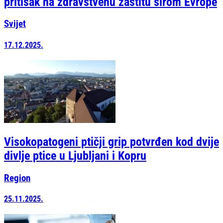
pritisak na zdravstvenu zaštitu širom Evrope
Svijet
17.12.2025.
Visokopatogeni ptičji grip potvrđen kod dvije
divlje ptice u Ljubljani i Kopru
Region
25.11.2025.