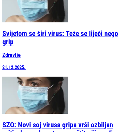
Svijetom se širi virus: Teže se liječi nego
grip
Zdravlje
21.12.2025.
SZO: Novi soj virusa gripa vrši ozbiljan