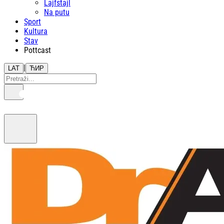
Lajfstajl
Na putu
Sport
Kultura
Stav
Pottcast
|
LAT
ЋИР