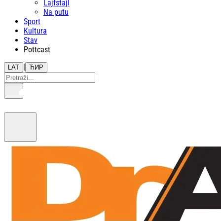
Lajfstajl
Na putu
Sport
Kultura
Stav
Pottcast
|
LAT
ЋИР