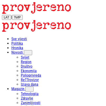
|
LAT
ЋИР
Sve vijesti
Politika
Hronika
Novosti
Svijet
Region
Društvo
Ekonomija
Poljoprivreda
ReTTrovizor
Izjava dana
Magazin
Tehnologija
Zdravlje
Zanimljivosti