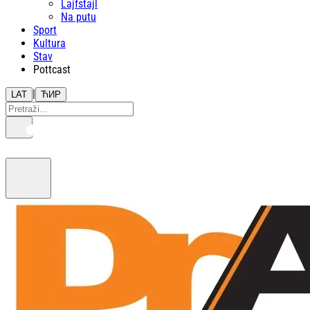
Lajfstajl
Na putu
Sport
Kultura
Stav
Pottcast
|
LAT
ЋИР