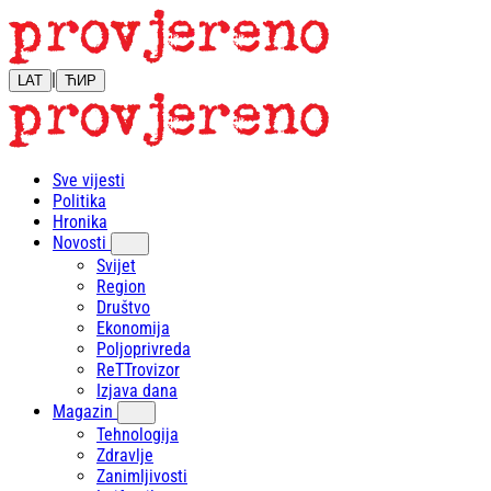
|
LAT
ЋИР
Sve vijesti
Politika
Hronika
Novosti
Svijet
Region
Društvo
Ekonomija
Poljoprivreda
ReTTrovizor
Izjava dana
Magazin
Tehnologija
Zdravlje
Zanimljivosti