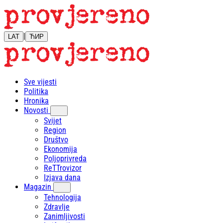
|
LAT
ЋИР
Sve vijesti
Politika
Hronika
Novosti
Svijet
Region
Društvo
Ekonomija
Poljoprivreda
ReTTrovizor
Izjava dana
Magazin
Tehnologija
Zdravlje
Zanimljivosti