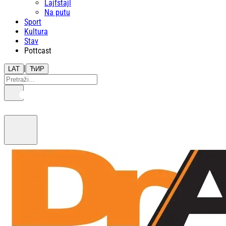
Lajfstajl
Na putu
Sport
Kultura
Stav
Pottcast
|
LAT
ЋИР