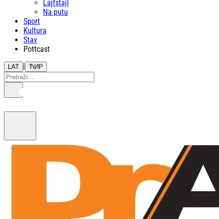
Lajfstajl
Na putu
Sport
Kultura
Stav
Pottcast
|
LAT
ЋИР