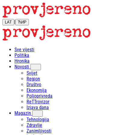
|
LAT
ЋИР
Sve vijesti
Politika
Hronika
Novosti
Svijet
Region
Društvo
Ekonomija
Poljoprivreda
ReTTrovizor
Izjava dana
Magazin
Tehnologija
Zdravlje
Zanimljivosti