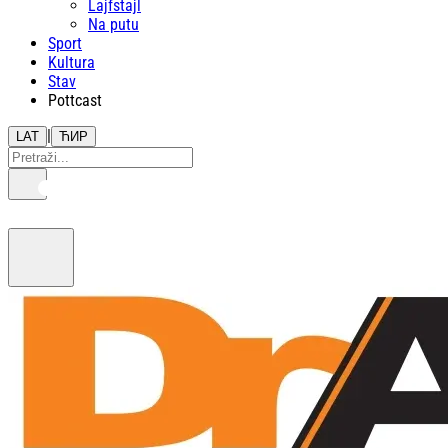
Lajfstajl
Na putu
Sport
Kultura
Stav
Pottcast
|
LAT
ЋИР