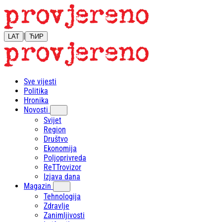
|
LAT
ЋИР
Sve vijesti
Politika
Hronika
Novosti
Svijet
Region
Društvo
Ekonomija
Poljoprivreda
ReTTrovizor
Izjava dana
Magazin
Tehnologija
Zdravlje
Zanimljivosti