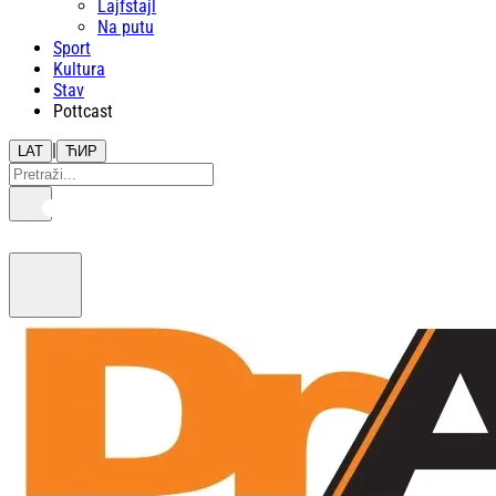
Lajfstajl
Na putu
Sport
Kultura
Stav
Pottcast
|
LAT
ЋИР