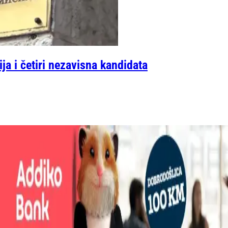
ija i četiri nezavisna kandidata