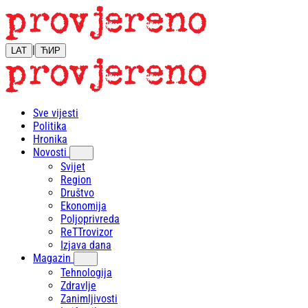
|
LAT
ЋИР
Sve vijesti
Politika
Hronika
Novosti
Svijet
Region
Društvo
Ekonomija
Poljoprivreda
ReTTrovizor
Izjava dana
Magazin
Tehnologija
Zdravlje
Zanimljivosti