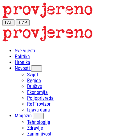
|
LAT
ЋИР
Sve vijesti
Politika
Hronika
Novosti
Svijet
Region
Društvo
Ekonomija
Poljoprivreda
ReTTrovizor
Izjava dana
Magazin
Tehnologija
Zdravlje
Zanimljivosti