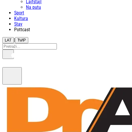
Lajfstajl
Na putu
Sport
Kultura
Stav
Pottcast
|
LAT
ЋИР