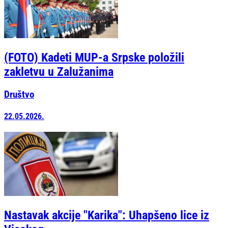
(FOTO) Kadeti MUP-a Srpske položili
zakletvu u Zalužanima
Društvo
22.05.2026.
Nastavak akcije "Karika": Uhapšeno lice iz