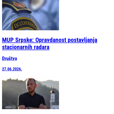
MUP Srpske: Opravdanost postavljanja
stacionarnih radara
Društvo
27.06.2026.