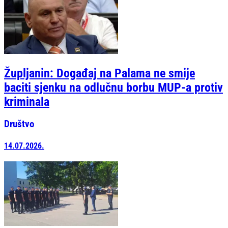
Župljanin: Događaj na Palama ne smije
baciti sjenku na odlučnu borbu MUP-a protiv
kriminala
Društvo
14.07.2026.