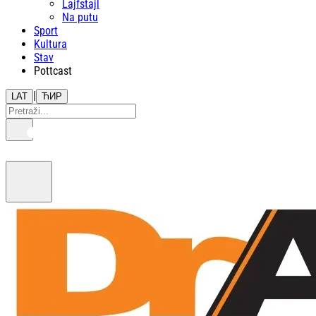
Lajfstajl
Na putu
Sport
Kultura
Stav
Pottcast
|
LAT
ЋИР