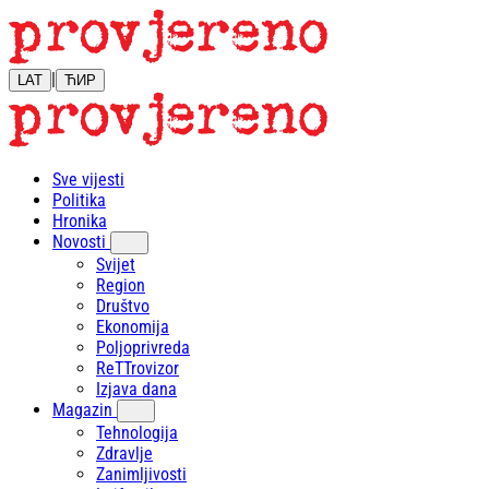
|
LAT
ЋИР
Sve vijesti
Politika
Hronika
Novosti
Svijet
Region
Društvo
Ekonomija
Poljoprivreda
ReTTrovizor
Izjava dana
Magazin
Tehnologija
Zdravlje
Zanimljivosti