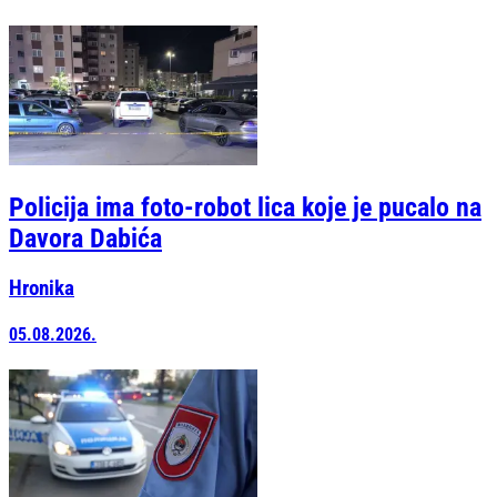
Policija ima foto-robot lica koje je pucalo na
Davora Dabića
Hronika
05.08.2026.