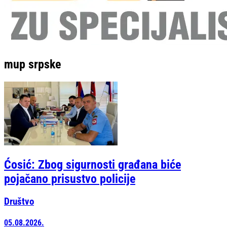
mup srpske
Ćosić: Zbog sigurnosti građana biće
pojačano prisustvo policije
Društvo
05.08.2026.