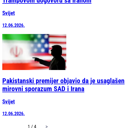
Trampovom dogovoru sa Iranom
Svijet
12.06.2026.
Pakistanski premijer objavio da je usaglašen
mirovni sporazum SAD i Irana
Svijet
12.06.2026.
page
1 / 4