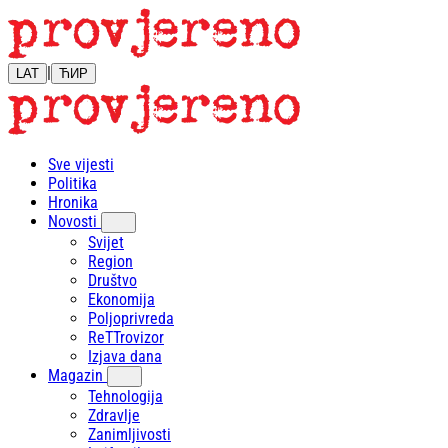
|
LAT
ЋИР
Sve vijesti
Politika
Hronika
Novosti
Svijet
Region
Društvo
Ekonomija
Poljoprivreda
ReTTrovizor
Izjava dana
Magazin
Tehnologija
Zdravlje
Zanimljivosti