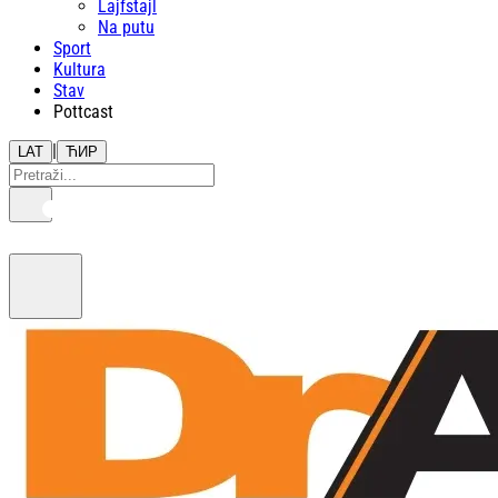
Lajfstajl
Na putu
Sport
Kultura
Stav
Pottcast
|
LAT
ЋИР