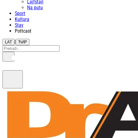
Lajfstajl
Na putu
Sport
Kultura
Stav
Pottcast
|
LAT
ЋИР