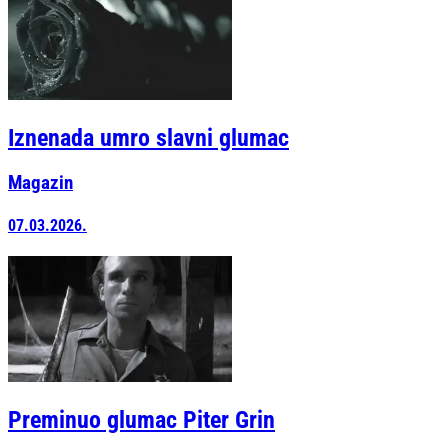
Iznenada umro slavni glumac
Magazin
07.03.2026.
Preminuo glumac Piter Grin