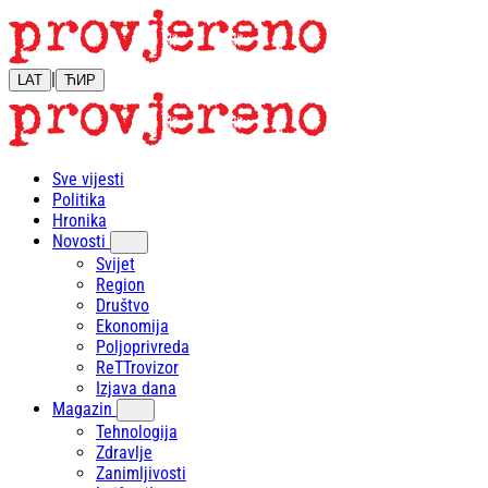
|
LAT
ЋИР
Sve vijesti
Politika
Hronika
Novosti
Svijet
Region
Društvo
Ekonomija
Poljoprivreda
ReTTrovizor
Izjava dana
Magazin
Tehnologija
Zdravlje
Zanimljivosti