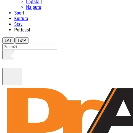
Lajfstajl
Na putu
Sport
Kultura
Stav
Pottcast
|
LAT
ЋИР