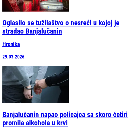
Oglasilo se tužilaštvo o nesreći u kojoj je
stradao Banjalučanin
Hronika
29.03.2026.
Banjalučanin napao policajca sa skoro četiri
promila alkohola u krvi