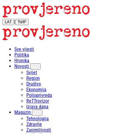
|
LAT
ЋИР
Sve vijesti
Politika
Hronika
Novosti
Svijet
Region
Društvo
Ekonomija
Poljoprivreda
ReTTrovizor
Izjava dana
Magazin
Tehnologija
Zdravlje
Zanimljivosti