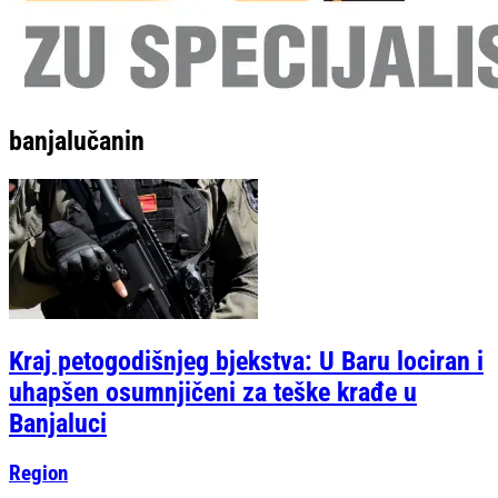
banjalučanin
Kraj petogodišnjeg bjekstva: U Baru lociran i
uhapšen osumnjičeni za teške krađe u
Banjaluci
Region