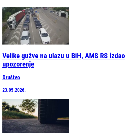
Velike gužve na ulazu u BiH, AMS RS izdao
upozorenje
Društvo
23.05.2026.