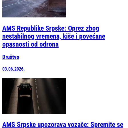
AMS Republike Srpske: Oprez zbog
nestabilnog vremena, kiše i povećane
opasnosti od odrona
Društvo
03.06.2026.
AMS Srpske upozorava vozače: Spremite se