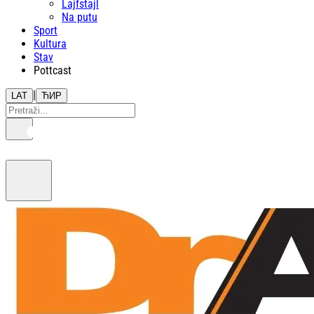
Lajfstajl
Na putu
Sport
Kultura
Stav
Pottcast
|
LAT
ЋИР