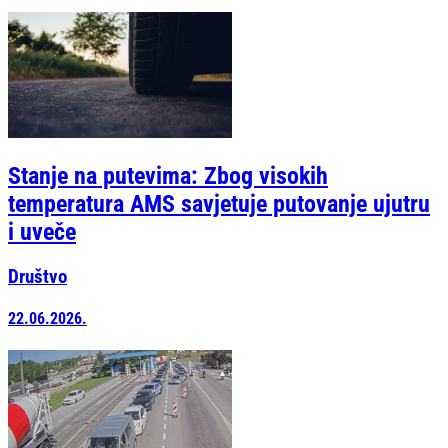
Stanje na putevima: Zbog visokih
temperatura AMS savjetuje putovanje ujutru
i uveče
Društvo
22.06.2026.