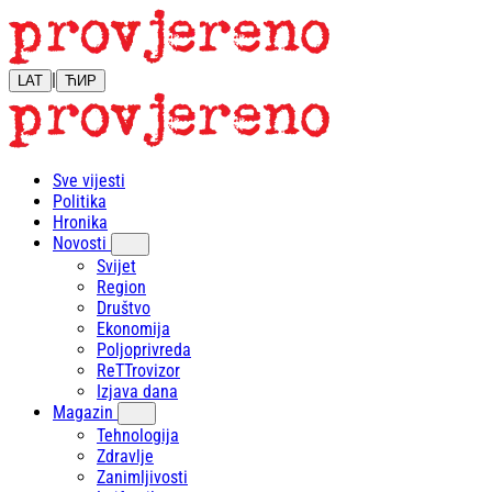
|
LAT
ЋИР
Sve vijesti
Politika
Hronika
Novosti
Svijet
Region
Društvo
Ekonomija
Poljoprivreda
ReTTrovizor
Izjava dana
Magazin
Tehnologija
Zdravlje
Zanimljivosti