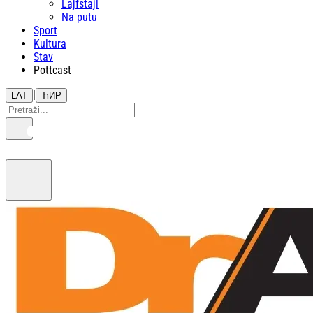
Lajfstajl
Na putu
Sport
Kultura
Stav
Pottcast
|
LAT
ЋИР