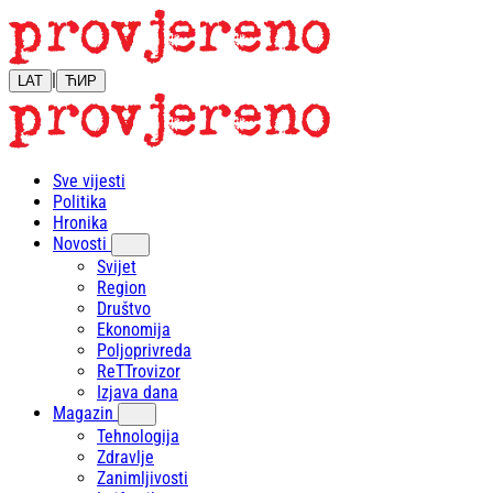
|
LAT
ЋИР
Sve vijesti
Politika
Hronika
Novosti
Svijet
Region
Društvo
Ekonomija
Poljoprivreda
ReTTrovizor
Izjava dana
Magazin
Tehnologija
Zdravlje
Zanimljivosti