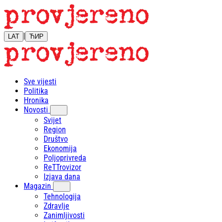
|
LAT
ЋИР
Sve vijesti
Politika
Hronika
Novosti
Svijet
Region
Društvo
Ekonomija
Poljoprivreda
ReTTrovizor
Izjava dana
Magazin
Tehnologija
Zdravlje
Zanimljivosti