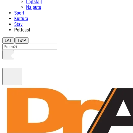
Lajfstajl
Na putu
Sport
Kultura
Stav
Pottcast
|
LAT
ЋИР