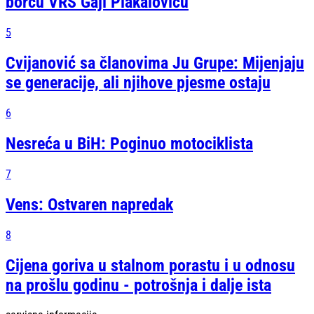
borcu VRS Gaji Plakaloviću
5
Cvijanović sa članovima Ju Grupe: Mijenjaju
se generacije, ali njihove pjesme ostaju
6
Nesreća u BiH: Poginuo motociklista
7
Vens: Ostvaren napredak
8
Cijena goriva u stalnom porastu i u odnosu
na prošlu godinu - potrošnja i dalje ista