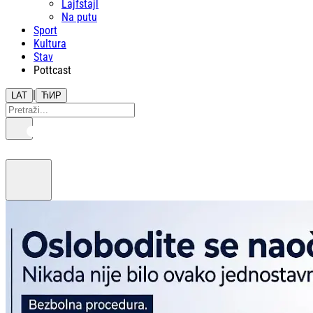
Lajfstajl
Na putu
Sport
Kultura
Stav
Pottcast
|
LAT
ЋИР