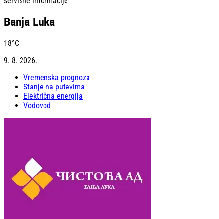
servisne informacije
Banja Luka
18
°C
9. 8. 2026.
Vremenska prognoza
Stanje na putevima
Električna energija
Vodovod