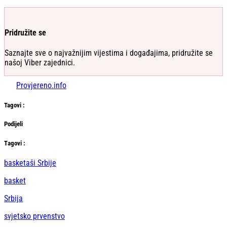
Pridružite se
Saznajte sve o najvažnijim vijestima i događajima, pridružite se
našoj Viber zajednici.
Provjereno.info
Tag
ovi
:
Podijeli
Тag
ovi
:
basketaši Srbije
basket
Srbija
svjetsko prvenstvo