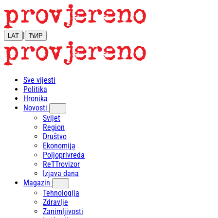
|
LAT
ЋИР
Sve vijesti
Politika
Hronika
Novosti
Svijet
Region
Društvo
Ekonomija
Poljoprivreda
ReTTrovizor
Izjava dana
Magazin
Tehnologija
Zdravlje
Zanimljivosti