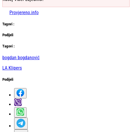
Provjereno.info
Tag
ovi
:
Podijeli
Тag
ovi
:
bogdan bogdanović
LA Klipers
Podijeli