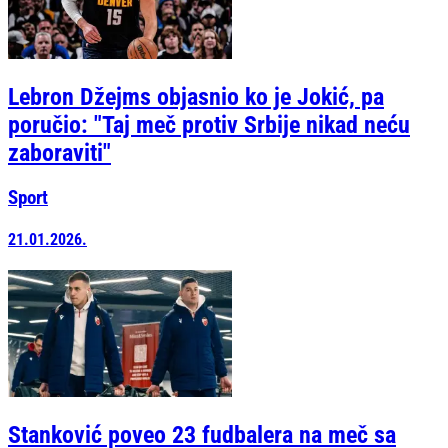
Lebron Džejms objasnio ko je Jokić, pa
poručio: "Taj meč protiv Srbije nikad neću
zaboraviti"
Sport
21.01.2026.
Stanković poveo 23 fudbalera na meč sa