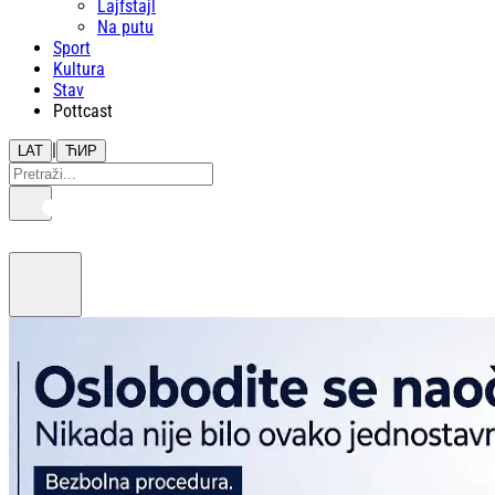
Lajfstajl
Na putu
Sport
Kultura
Stav
Pottcast
|
LAT
ЋИР