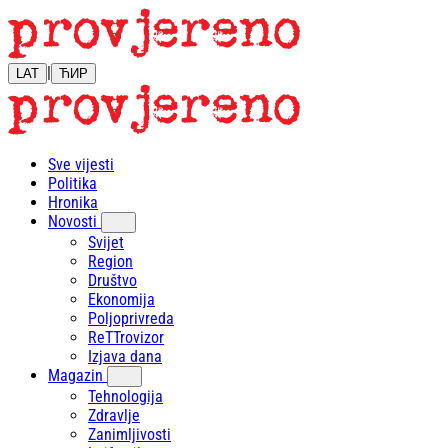
|
LAT
ЋИР
Sve vijesti
Politika
Hronika
Novosti
Svijet
Region
Društvo
Ekonomija
Poljoprivreda
ReTTrovizor
Izjava dana
Magazin
Tehnologija
Zdravlje
Zanimljivosti