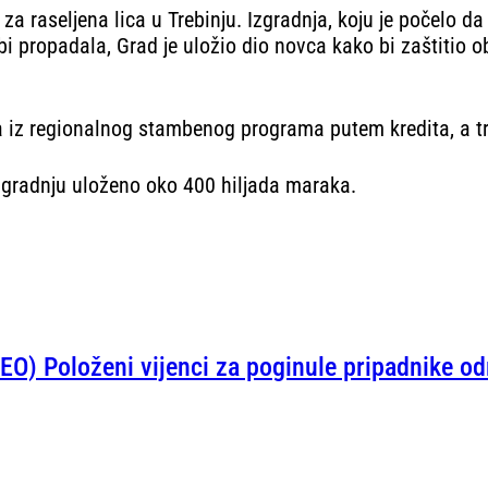
a raseljena lica u Trebinju. Izgradnja, koju je počelo da 
 bi propadala, Grad je uložio dio novca kako bi zaštitio o
a iz regionalnog stambenog programa putem kredita, a t
zgradnju uloženo oko 400 hiljada maraka.
EO) Položeni vijenci za poginule pripadnike od