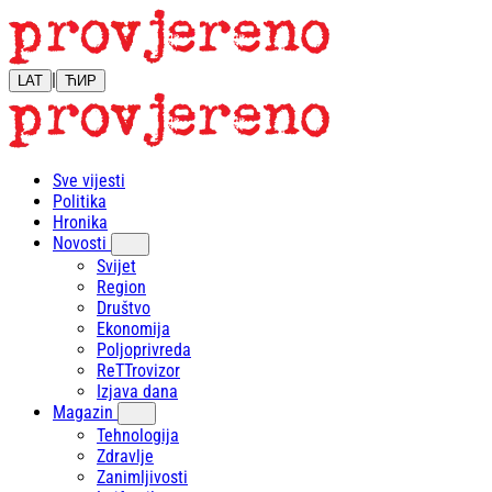
|
LAT
ЋИР
Sve vijesti
Politika
Hronika
Novosti
Svijet
Region
Društvo
Ekonomija
Poljoprivreda
ReTTrovizor
Izjava dana
Magazin
Tehnologija
Zdravlje
Zanimljivosti