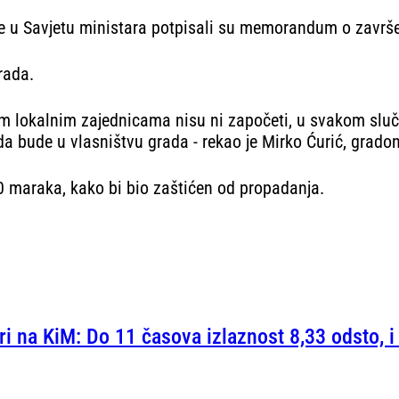
ice u Savjetu ministara potpisali su memorandum o završet
rada.
ekim lokalnim zajednicama nisu ni započeti, u svakom slu
a bude u vlasništvu grada - rekao je Mirko Ćurić, gradon
00 maraka, kako bi bio zaštićen od propadanja.
ri na KiM: Do 11 časova izlaznost 8,33 odsto, 