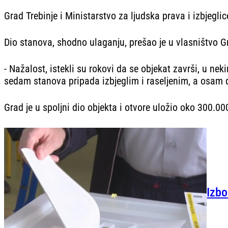
Grad Trebinje i Ministarstvo za ljudska prava i izbjegl
Dio stanova, shodno ulaganju, prešao je u vlasništvo G
- Nažalost, istekli su rokovi da se objekat završi, u n
sedam stanova pripada izbjeglim i raseljenim, a osam d
Grad je u spoljni dio objekta i otvore uložio oko 300.0
Izbo