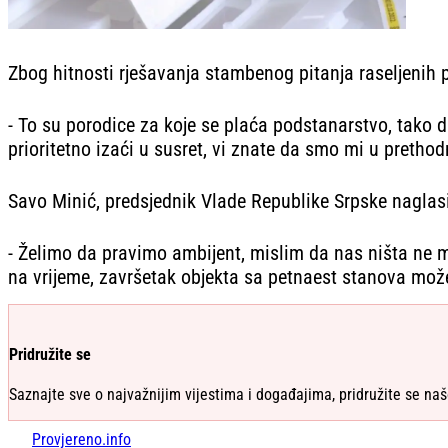
Zbog hitnosti rješavanja stambenog pitanja raseljenih p
- To su porodice za koje se plaća podstanarstvo, tako d
prioritetno izaći u susret, vi znate da smo mi u pretho
Savo Minić, predsjednik Vlade Republike Srpske naglasio 
- Želimo da pravimo ambijent, mislim da nas ništa ne m
na vrijeme, završetak objekta sa petnaest stanova može
Pridružite se
Saznajte sve o najvažnijim vijestima i događajima, pridružite se naš
Provjereno.info