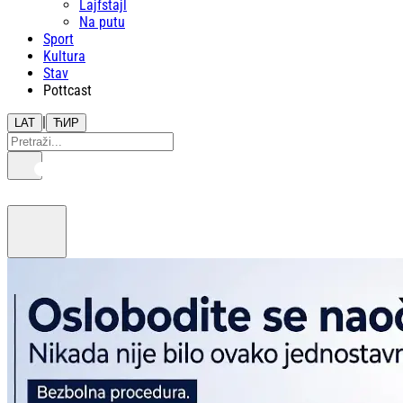
Lajfstajl
Na putu
Sport
Kultura
Stav
Pottcast
|
LAT
ЋИР