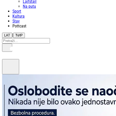
Lajfstajl
Na putu
Sport
Kultura
Stav
Pottcast
|
LAT
ЋИР