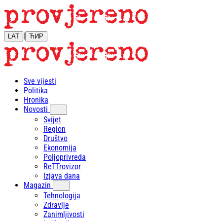
|
LAT
ЋИР
Sve vijesti
Politika
Hronika
Novosti
Svijet
Region
Društvo
Ekonomija
Poljoprivreda
ReTTrovizor
Izjava dana
Magazin
Tehnologija
Zdravlje
Zanimljivosti