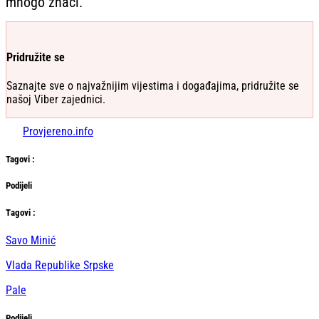
mnogo znači.
Pridružite se
Saznajte sve o najvažnijim vijestima i događajima, pridružite se
našoj Viber zajednici.
Provjereno.info
Tag
ovi
:
Podijeli
Тag
ovi
:
Savo Minić
Vlada Republike Srpske
Pale
Podijeli