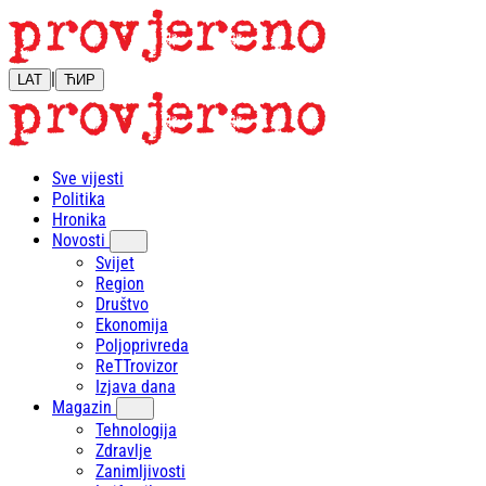
|
LAT
ЋИР
Sve vijesti
Politika
Hronika
Novosti
Svijet
Region
Društvo
Ekonomija
Poljoprivreda
ReTTrovizor
Izjava dana
Magazin
Tehnologija
Zdravlje
Zanimljivosti