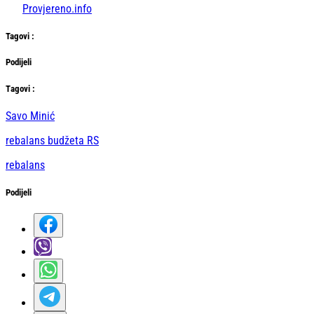
Provjereno.info
Tag
ovi
:
Podijeli
Тag
ovi
:
Savo Minić
rebalans budžeta RS
rebalans
Podijeli