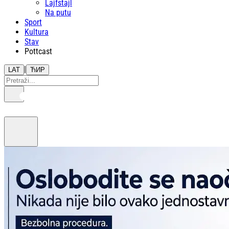
Lajfstajl
Na putu
Sport
Kultura
Stav
Pottcast
|
LAT
ЋИР