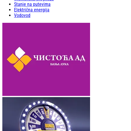
Stanje na putevima
Električna energija
Vodovod