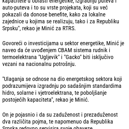
kapacitete u oblasti energetike, izgradnju puteva i
auto-puteva i to su vrste projekata, koji su već
pokazali da donose benefite, kako za lokalne
zajednice u kojima se realizuju, tako i za Republiku
Srpsku", rekao je Minić za RTRS.
Govoreći o investicijama u sektor energetike, Minić je
naveo da će uvođenjem CBAM sistema rudnik i
termoelektrana "Ugljevik" i "Gacko" biti isključivo
vezani na nacionalnu potrošnju.
"Ulaganja se odnose na dio energetskog sektora koji
podrazumijeva izgradnju po sadašnjim standardima
hidro, solarne i vjetroelektrana, te poboljšanje
postojećih kapaciteta", rekao je Minić.
On je pojasnio i da su zaduženost i prezaduženost
dva različita pojma, te napomenuo da Republika
Srpska redovno servisira svoje obaveze.