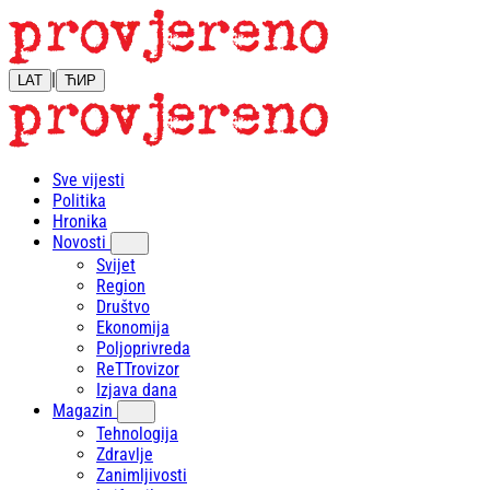
|
LAT
ЋИР
Sve vijesti
Politika
Hronika
Novosti
Svijet
Region
Društvo
Ekonomija
Poljoprivreda
ReTTrovizor
Izjava dana
Magazin
Tehnologija
Zdravlje
Zanimljivosti