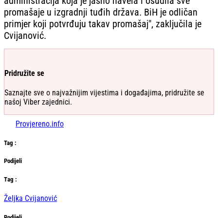
administracija koja je jasno navela i osudila sve
promašaje u izgradnji tuđih država. BiH je odličan
primjer koji potvrđuju takav promašaj", zaključila je
Cvijanović.
Pridružite se
Saznajte sve o najvažnijim vijestima i događajima, pridružite se
našoj Viber zajednici.
Provjereno.info
Tag
:
Podijeli
Тag
:
Željka Cvijanović
Podijeli