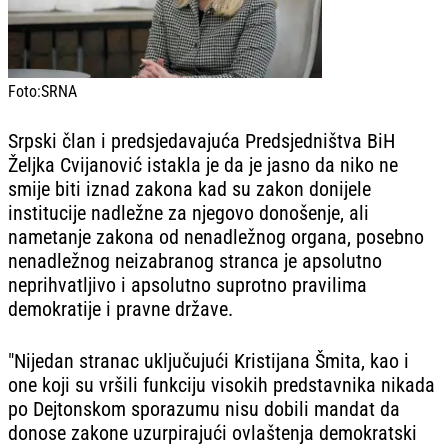
Foto:
SRNA
Srpski član i predsjedavajuća Predsjedništva BiH
Željka Cvijanović istakla je da je jasno da niko ne
smije biti iznad zakona kad su zakon donijele
institucije nadležne za njegovo donošenje, ali
nametanje zakona od nenadležnog organa, posebno
nenadležnog neizabranog stranca je apsolutno
neprihvatljivo i apsolutno suprotno pravilima
demokratije i pravne države.
"Nijedan stranac uključujući Kristijana Šmita, kao i
one koji su vršili funkciju visokih predstavnika nikada
po Dejtonskom sporazumu nisu dobili mandat da
donose zakone uzurpirajući ovlaštenja demokratski