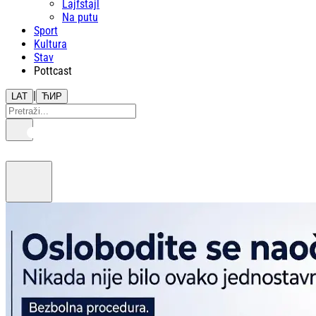
Lajfstajl
Na putu
Sport
Kultura
Stav
Pottcast
|
LAT
ЋИР