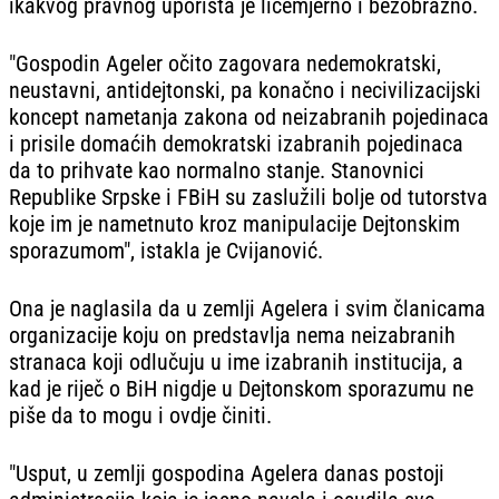
ikakvog pravnog uporišta je licemjerno i bezobrazno.
"Gospodin Ageler očito zagovara nedemokratski,
neustavni, antidejtonski, pa konačno i necivilizacijski
koncept nametanja zakona od neizabranih pojedinaca
i prisile domaćih demokratski izabranih pojedinaca
da to prihvate kao normalno stanje. Stanovnici
Republike Srpske i FBiH su zaslužili bolje od tutorstva
koje im je nametnuto kroz manipulacije Dejtonskim
sporazumom", istakla je Cvijanović.
Ona je naglasila da u zemlji Agelera i svim članicama
organizacije koju on predstavlja nema neizabranih
stranaca koji odlučuju u ime izabranih institucija, a
kad je riječ o BiH nigdje u Dejtonskom sporazumu ne
piše da to mogu i ovdje činiti.
"Usput, u zemlji gospodina Agelera danas postoji