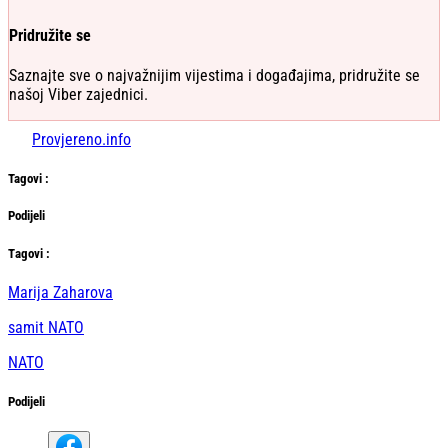
Pridružite se
Saznajte sve o najvažnijim vijestima i događajima, pridružite se
našoj Viber zajednici.
Provjereno.info
Tag
ovi
:
Podijeli
Тag
ovi
:
Marija Zaharova
samit NATO
NATO
Podijeli