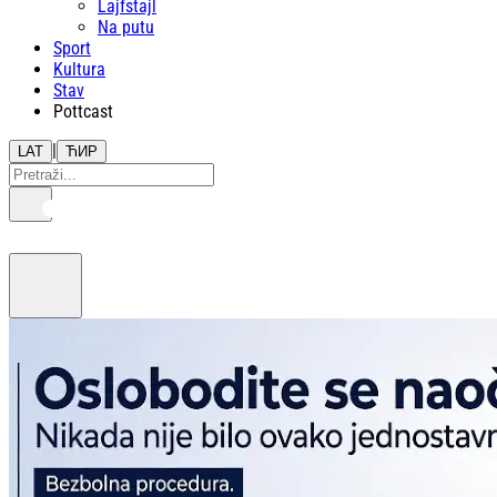
Lajfstajl
Na putu
Sport
Kultura
Stav
Pottcast
|
LAT
ЋИР