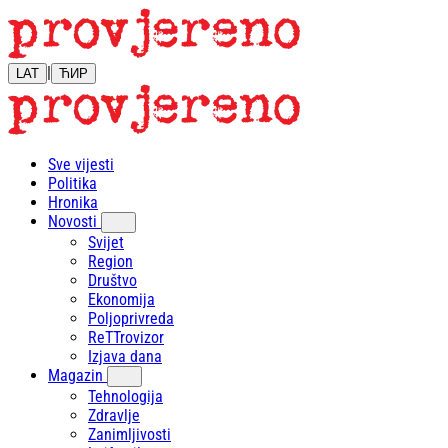
|
LAT
ЋИР
Sve vijesti
Politika
Hronika
Novosti
Svijet
Region
Društvo
Ekonomija
Poljoprivreda
ReTTrovizor
Izjava dana
Magazin
Tehnologija
Zdravlje
Zanimljivosti