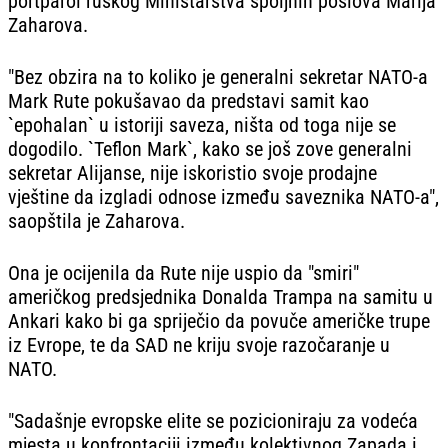
portparol ruskog Ministarstva spoljnih poslova Marija
Zaharova.
"Bez obzira na to koliko je generalni sekretar NATO-a
Mark Rute pokušavao da predstavi samit kao
`epohalan` u istoriji saveza, ništa od toga nije se
dogodilo. `Teflon Mark`, kako se još zove generalni
sekretar Alijanse, nije iskoristio svoje prodajne
vještine da izgladi odnose između saveznika NATO-a",
saopštila je Zaharova.
Ona je ocijenila da Rute nije uspio da "smiri"
američkog predsjednika Donalda Trampa na samitu u
Ankari kako bi ga spriječio da povuče američke trupe
iz Evrope, te da SAD ne kriju svoje razočaranje u
NATO.
"Sadašnje evropske elite se pozicioniraju za vodeća
mjesta u konfrontaciji između kolektivnog Zapada i