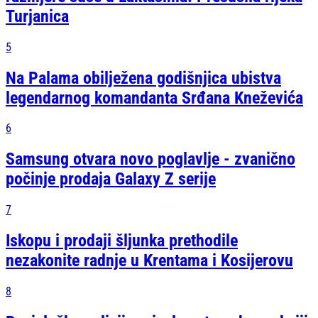
Turjanica
5
Na Palama obilježena godišnjica ubistva
legendarnog komandanta Srđana Kneževića
6
Samsung otvara novo poglavlje - zvanično
počinje prodaja Galaxy Z serije
7
Iskopu i prodaji šljunka prethodile
nezakonite radnje u Krentama i Kosijerovu
8